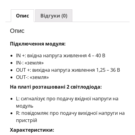
XL4016E1+R
із
Опис
Відгуки (0)
регулятором
(Uin
Опис
4-
40V,
Підключення модуля:
Uout
IN +: вхідна напруга живлення 4 – 40 В
1.25-
IN-: «земля»
36В,
OUT +: вихідна напруга живлення 1,25 – 36 В
8А)
OUT-: «земля»
кількість
На платі розташовані 2 світлодіода:
L: сигналізує про подачу вхідної напруги на
модуль
R: повідомляє про подачу вихідної напруги на
пристрій
Характеристики: