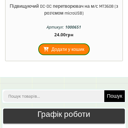
Підвищуючий DC-DC перетворювач на м/с MT3608 (з
роз’ємом microUSB)
Артикул:
1000651
24.00
грн
Додати у кошик
Шукати:
Пошук
Графік роботи