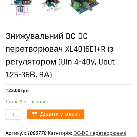
Знижувальний DC-DC
перетворювач XL4016E1+R із
регулятором (Uin 4-40V, Uout
1.25-36В, 8А)
122.00
грн
Лише 8 в наявності
Знижувальний
Додати у кошик
DC-
DC
Артикул:
1000770
Категорія:
DC-DC перетворювачі
перетворювач