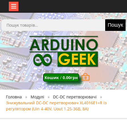
Перейти
до
Шукати:
Пошук
вмісту
Кошик
/
0.00
грн
0
Головна
Модулі
DC-DC перетворювачі
Знижувальний DC-DC перетворювач XL4016E1+R із
регулятором (Uin 4-40V, Uout 1.25-36В, 8А)