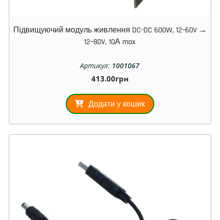
Підвищуючий модуль живлення DC-DC 600W, 12–60V →
12–80V, 10А max
Артикул:
1001067
413.00
грн
Додати у кошик