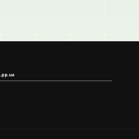
.pp.ua
в