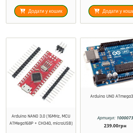
з 5
з 5
Додати у кошик
Додати у кош
Arduino UNO ATmega
Arduino NANO 3.0 (16MHz, MCU
Артикул:
100007
ATMega168P + CH340, microUSB)
239.00
грн