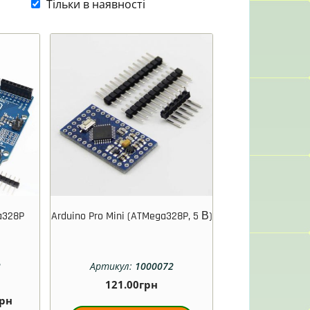
Тільки в наявності
a328P
Arduino Pro Mini (ATMega328P, 5 В)
2
Артикул:
1000072
121.00
грн
грн