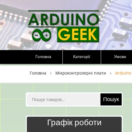
Перейти
до
вмісту
Головна
Категорії
Умови
Головна
Мікроконтролерні плати
Arduino
Шукати:
Пошук
Графік роботи