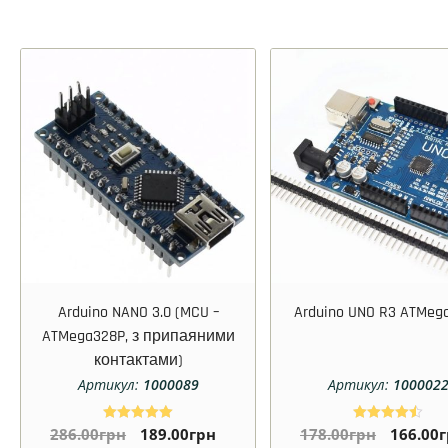
Arduino NANO 3.0 (MCU –
Arduino UNO R3 ATMeg
ATMega328P, з припаяними
контактами)
Артикул:
1000089
Артикул:
100002
286.00
грн
189.00
грн
178.00
грн
166.00
Оцінено в
Оцінено в
5.00
4.50