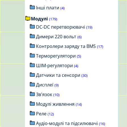
Інші плати
(4)
Модулі
(179)
DC-DC перетворювачі
(19)
Димери 220 вольт
(6)
Контролери заряду та BMS
(17)
Терморегулятори
(5)
ШІМ-регулятори
(4)
Датчики та сенсори
(30)
Дисплеї
(9)
Зв'язок
(10)
Модулі живлення
(14)
Реле
(12)
Аудіо-модулі та підсилювачі
(16)