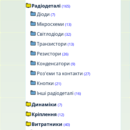
Радіодеталі
(165)
Діоди
(7)
Мікросхеми
(13)
Світлодіоди
(32)
Транзистори
(13)
Резистори
(26)
Конденсатори
(9)
Роз'єми та контакти
(27)
Кнопки
(21)
Інші радіодеталі
(16)
Динаміки
(7)
Кріплення
(12)
Витратники
(40)