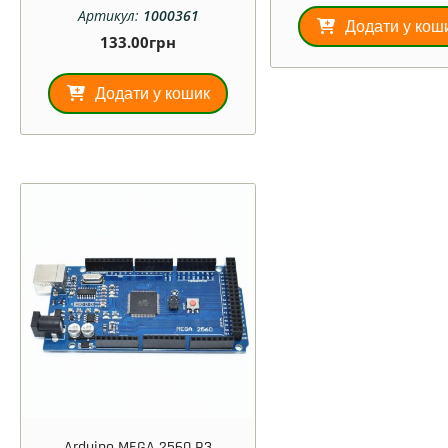
Артикул:
1000361
Додати у кош
133.00
грн
Додати у кошик
Arduino MEGA 2560 R3