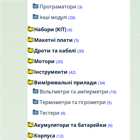
Програматори
(3)
Інші модулі
(26)
Набори (KIT)
(6)
Макетні плати
(5)
Дроти та кабелі
(30)
Мотори
(20)
Інструменти
(42)
Вимірювальні прилади
(34)
Вольтметри та амперметри
(19)
Термометри та гігрометри
(5)
Тестери
(9)
Акумулятори та батарейки
(6)
Корпуса
(12)