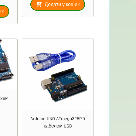
Додати у кошик
ик
328P
Arduino UNO ATmega328P з
3
кабелем USB