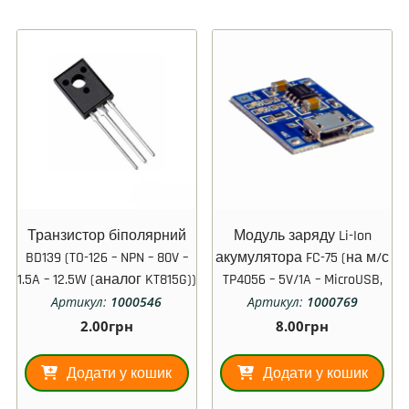
Транзистор біполярний
Модуль заряду Li-Ion
BD139 (TO-126 – NPN – 80V –
акумулятора FC-75 (на м/с
1.5A – 12.5W (аналог KT815G))
TP4056 – 5V/1A – MicroUSB,
без захисту)
Артикул:
1000546
Артикул:
1000769
2.00
грн
8.00
грн
Додати у кошик
Додати у кошик