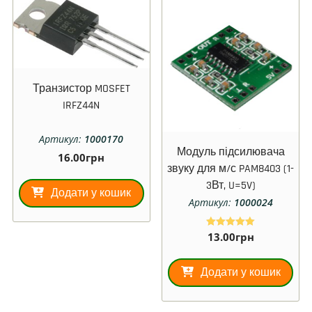
Транзистор MOSFET
IRFZ44N
Артикул:
1000170
Модуль підсилювача
16.00
грн
звуку для м/с PAM8403 (1-
3Вт, U=5V)
Додати у кошик
Артикул:
1000024
13.00
грн
Оцінено в
5.00
з 5
Додати у кошик