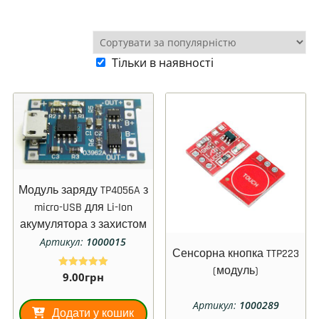
Тільки в наявності
Модуль заряду TP4056A з
micro-USB для Li-Ion
акумулятора з захистом
Артикул:
1000015
Сенсорна кнопка TTP223
(модуль)
9.00
грн
Оцінено в
5.00
з 5
Артикул:
1000289
Додати у кошик