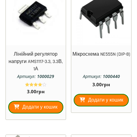
Лінійний регулятор
Мікросхема NE555N (DIP-8)
напруги AMS1117-3.3, 3.3В,
1А
Артикул:
1000029
Артикул:
1000440
3.00
грн
3.00
грн
Оцінено в
4.00
з 5
Додати у кошик
Додати у кошик