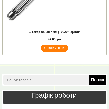
Штекер банан 4мм J10020 чорний
42.00
грн
Додати у кошик
Шукати:
Пошук
Графік роботи