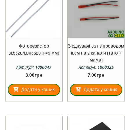
Фоторезистор
З’єднувачі JST з проводом
GL5528/LDR5528 (F=5 мм)
10см на 2 канали (тато +
мама)
Артикул:
1000047
Артикул:
1000325
3.00
грн
7.00
грн
Додати у кошик
Додати у кошик