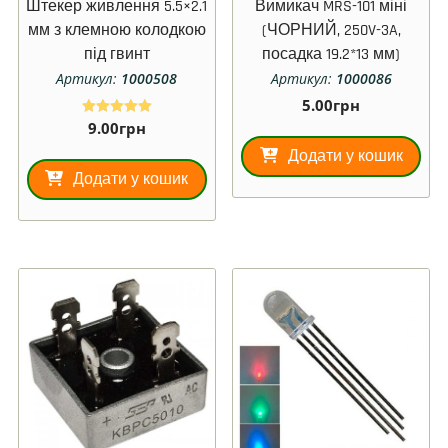
Штекер живлення 5.5×2.1
Вимикач MRS-101 міні
мм з клемною колодкою
(ЧОРНИЙ, 250V-3A,
під гвинт
посадка 19.2*13 мм)
Артикул:
1000508
Артикул:
1000086
5.00
грн
9.00
грн
Оцінено в
5.00
з 5
Додати у кошик
Додати у кошик