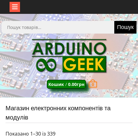
Перейти
до
Шукати:
Пошук
вмісту
Кошик
/
0.00
грн
0
Магазин електронних компонентів та
модулів
Показано 1–30 із 339