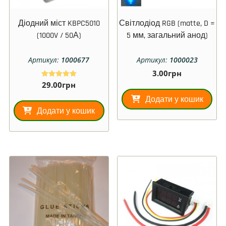
Діодний міст KBPC5010
Світлодіод RGB (matte, D =
(1000V / 50А)
5 мм, загальний анод)
Артикул:
1000677
Артикул:
1000023
3.00
грн
29.00
грн
Оцінено в
5.00
з 5
Додати у кошик
Додати у кошик