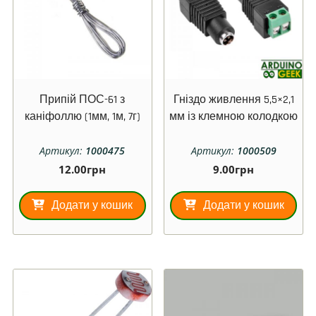
Припій ПОС-61 з
Гніздо живлення 5,5×2,1
каніфоллю (1мм, 1м, 7г)
мм із клемною колодкою
Артикул:
1000475
Артикул:
1000509
12.00
грн
9.00
грн
Додати у кошик
Додати у кошик