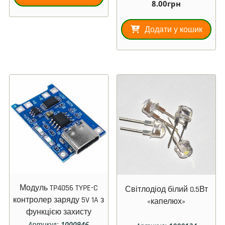
8.00
грн
Додати у кошик
Модуль TP4056 TYPE-C
Світлодіод білий 0.5Вт
контролер заряду 5V 1A з
«капелюх»
функцією захисту
акумулятора
Артикул:
1000946