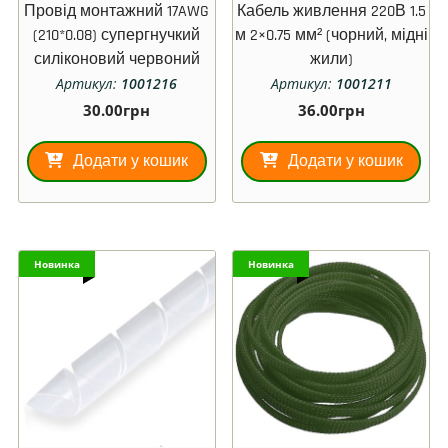
Провід монтажний 17AWG
Кабель живлення 220В 1.5
(210*0.08) супергнучкий
м 2×0.75 мм² (чорний, мідні
силіконовий червоний
жили)
Артикул:
1001216
Артикул:
1001211
30.00
грн
36.00
грн
Додати у кошик
Додати у кошик
Новинка
Новинка