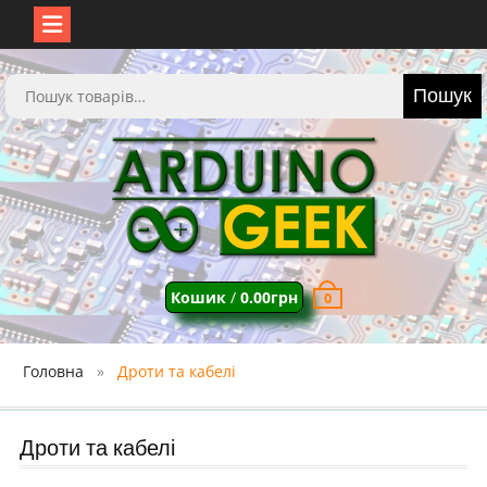
Перейти
до
Шукати:
Пошук
вмісту
Кошик
/
0.00
грн
0
Головна
Дроти та кабелі
Дроти та кабелі