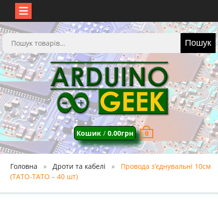
Перейти
до
Шукати:
Пошук
вмісту
Кошик
/
0.00
грн
0
Головна
Дроти та кабелі
Провода з’єднувальні 10см
(ТАТО-ТАТО – 40 шт)