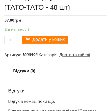
(ТАТО-ТАТО – 40 шт)
37.00
грн
Є в наявності
Провода
Додати у кошик
з'єднувальні
10см
Артикул:
1000593
Категорія:
Дроти та кабелі
(ТАТО-
ТАТО
–
Відгуки (0)
40
шт)
кількість
Відгуки
Відгуків немає, поки що.
Будьте першим, хто залишив відгук “Провода