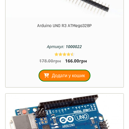
Arduino UNO R3 ATMega328P
Артикул:
1000022
178.00
грн
166.00
грн
Оцінено в
4.50
з 5
Додати у кошик