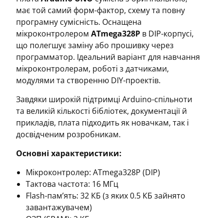
має той самий форм-фактор, схему та повну
програмну сумісність. Оснащена
мікроконтролером
ATmega328P
в DIP-корпусі,
що полегшує заміну або прошивку через
программатор. Ідеальний варіант для навчання
мікроконтролерам, роботі з датчиками,
модулями та створенню DIY-проектів.
Завдяки широкій підтримці Arduino-спільноти
та великій кількості бібліотек, документації й
прикладів, плата підходить як новачкам, так і
досвідченим розробникам.
Основні характеристики:
Мікроконтролер: ATmega328P (DIP)
Тактова частота: 16 МГц
Flash-пам’ять: 32 КБ (з яких 0.5 КБ зайнято
завантажувачем)