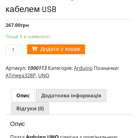
кабелем USB
267.00
грн
Лише 5 в наявності
Arduino
Додати у кошик
UNO
ATmega328P
Артикул:
1000113
Категорія:
Arduino
Позначки:
з
ATmega328P
,
UNO
кабелем
USB
кількість
Опис
Додаткова інформація
Відгуки (0)
Опис
Плата
Arduino UNO
сумісна з оригінальною,