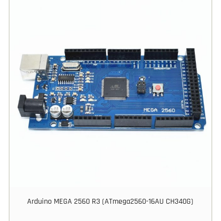
Arduino MEGA 2560 R3 (ATmega2560-16AU CH340G)