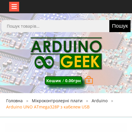
Перейти
до
Шукати:
Пошук
вмісту
Кошик
/
0.00
грн
0
Головна
Мікроконтролерні плати
Arduino
Arduino UNO ATmega328P з кабелем USB