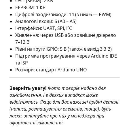
ОЗП (SRAM): 2 КБ
EEPROM: 1 КБ
Цифрові входи/виходи: 14 (з них 6 — PWM)
Аналогові входи: 6 (A0 – A5)
Інтерфейси: UART, SPI, I²C
Живлення: через USB або зовнішнє джерело
7–12 В
Рівні напруги GPIO: 5 В (також є вихід 3.3 В)
Підтримка програмування через Arduino IDE
та ISP
Розміри: стандарт Arduino UNO
Зверніть увагу!
Фото товарів надано для
ознайомлення, і в деяких випадках може
відрізнятись. Якщо для Вас важливі дрібні деталі
(написи, розташування елеменів, тощо), будь
ласка, запитуйте про них у менеджера при
оформленні замовлення.