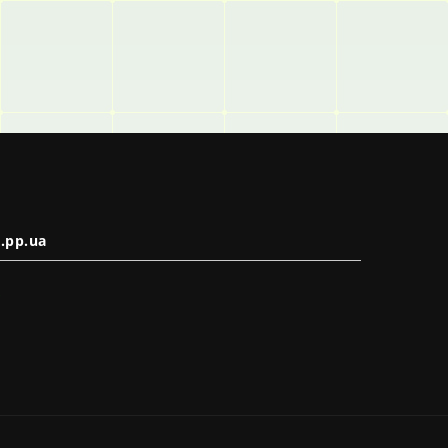
.pp.ua
в