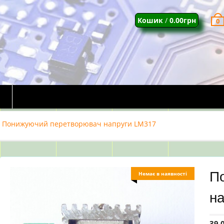
Кошик
/
0.00
грн
0
Понижуючий перетворювач напруги LM317
П
Немає в наявності
на
39.