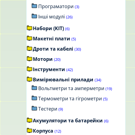
Програматори
(3)
Інші модулі
(26)
Набори (KIT)
(6)
Макетні плати
(5)
Дроти та кабелі
(30)
Мотори
(20)
Інструменти
(42)
Вимірювальні прилади
(34)
Вольтметри та амперметри
(19)
Термометри та гігрометри
(5)
Тестери
(9)
Акумулятори та батарейки
(6)
Корпуса
(12)