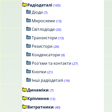
Радіодеталі
(165)
Діоди
(7)
Мікросхеми
(13)
Світлодіоди
(32)
Транзистори
(13)
Резистори
(26)
Конденсатори
(9)
Роз'єми та контакти
(27)
Кнопки
(21)
Інші радіодеталі
(16)
Динаміки
(7)
Кріплення
(12)
Витратники
(40)