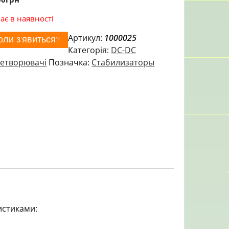
ає в наявності
Артикул:
1000025
оли з'явиться?
Категорія:
DC-DC
етворювачі
Позначка:
Стабилизаторы
истиками: