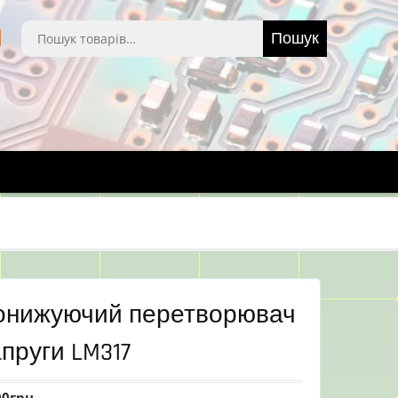
Шукати:
Пошук
онижуючий перетворювач
пруги LM317
00
грн