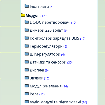
Інші плати
(4)
Модулі
(179)
DC-DC перетворювачі
(19)
Димери 220 вольт
(6)
Контролери заряду та BMS
(17)
Терморегулятори
(5)
ШІМ-регулятори
(4)
Датчики та сенсори
(30)
Дисплеї
(9)
Зв'язок
(10)
Модулі живлення
(14)
Реле
(12)
Аудіо-модулі та підсилювачі
(16)