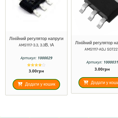
Лінійний регулятор напруги
Лінійний регулятор н
AMS1117-3.3, 3.3В, 1А
AMS1117-ADJ SOT22
Артикул:
1000029
Артикул:
100003
3.00
грн
3.00
грн
Оцінено в
4.00
з 5
Додати у кош
Додати у кошик