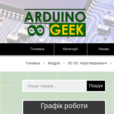
Перейти
до
вмісту
Головна
Категорії
Умови
Головна
Модулі
DC-DC перетворювачі
Шукати:
Пошук
Графік роботи