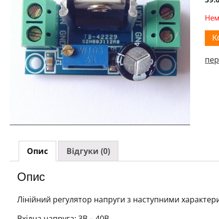
Нем
К
пер
Опис
Відгуки (0)
Опис
Лінійний регулятор напруги з наступними характер
Вхідна напруга: 3В – 40В