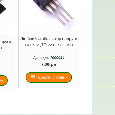
Лінійний стабілізатор напруги
апруги
L7805CV (ТО-220 – 5V – 1.5A)
3
Артикул:
1000034
1
7.00
грн
Додати у кошик
ик