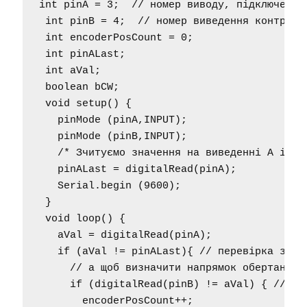
int pinA = 3;  // номер виводу, підключений 
 int pinB = 4;  // номер виведення контролер
 int encoderPosCount = 0; 

 int pinALast;  

 int aVal;

 boolean bCW;

 void setup() { 

   pinMode (pinA,INPUT);

   pinMode (pinB,INPUT);

   /* Зчитуємо значення на виведенні A і за
   pinALast = digitalRead(pinA);   

   Serial.begin (9600);

 } 

 void loop() { 

   aVal = digitalRead(pinA);

   if (aVal != pinALast){ // перевірка змін
     // а щоб визначити напрямок обертання, 
     if (digitalRead(pinB) != aVal) { // Як
       encoderPosCount++;
