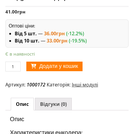
41.00
грн
Оптові ціни:
Від 5 шт.
—
36.00
грн
(-12.2%)
Від 10 шт.
—
33.00
грн
(-19.5%)
Є в наявності
Модуль
Додати у кошик
енкодера
KY-
Артикул:
1000172
Категорія:
Інші модулі
040
кількість
Опис
Відгуки (0)
Опис
Характеристики енкодера: