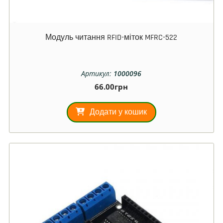
Модуль читання RFID-міток MFRC-522
Артикул:
1000096
66.00
грн
Додати у кошик