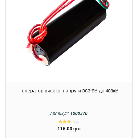
Генератор високої напруги DC3-6В до 400кВ
Артикул:
1000370
116.00
грн
Оцінен
о в
3.00