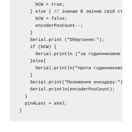
       bCW = true;

     } else { // інакше B змінив свій стан 
       bCW = false;

       encoderPosCount--;

     }

     Serial.print ("Обертання:");

     if (bCW) {

       Serial.println ("за годинниковою стрі
     }else{

       Serial.println("проти годинникової ст
     }

     Serial.print("Положення енкодеру:");

     Serial.println(encoderPosCount);

   } 

   pinALast = aVal;

 }