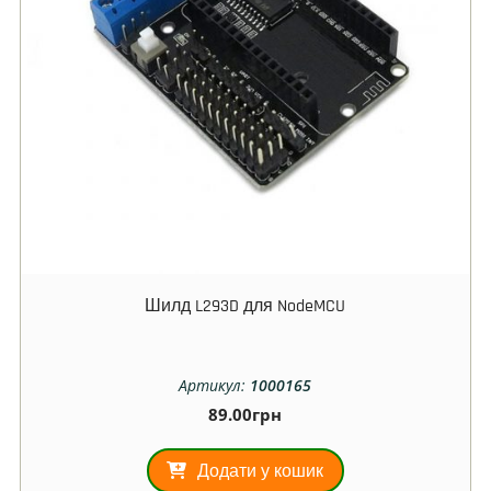
Шилд L293D для NodeMCU
Артикул:
1000165
89.00
грн
Додати у кошик