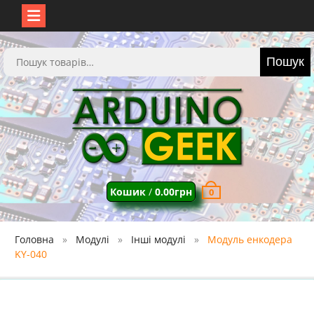
Перейти
до
Шукати:
Пошук
вмісту
Кошик
/
0.00
грн
0
Головна
Модулі
Інші модулі
Модуль енкодера
KY-040