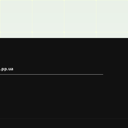
.pp.ua
в