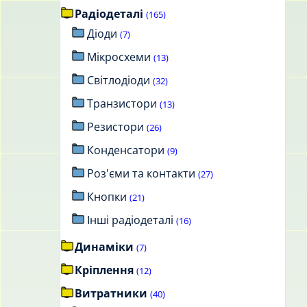
Радіодеталі
(165)
Діоди
(7)
Мікросхеми
(13)
Світлодіоди
(32)
Транзистори
(13)
Резистори
(26)
Конденсатори
(9)
Роз'єми та контакти
(27)
Кнопки
(21)
Інші радіодеталі
(16)
Динаміки
(7)
Кріплення
(12)
Витратники
(40)