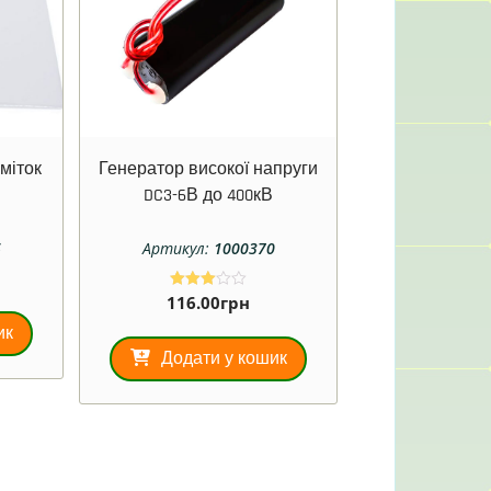
міток
Генератор високої напруги
DC3-6В до 400кВ
6
Артикул:
1000370
116.00
грн
Оцінен
о в
3.00
ик
з 5
Додати у кошик