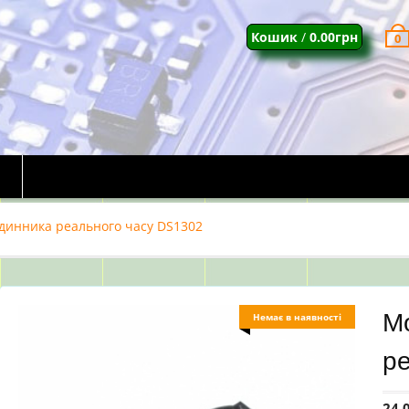
Кошик
/
0.00
грн
0
динника реального часу DS1302
М
Немає в наявності
ре
24.