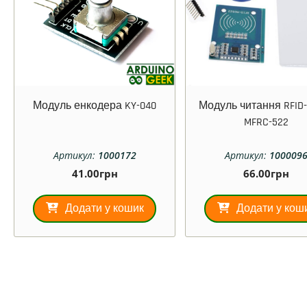
Модуль енкодера KY-040
Модуль читання RFID-
MFRC-522
Артикул:
1000172
Артикул:
100009
41.00
грн
66.00
грн
Додати у кошик
Додати у кош