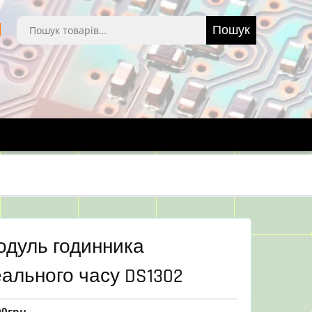
Шукати:
Пошук
одуль годинника
ального часу DS1302
00
грн