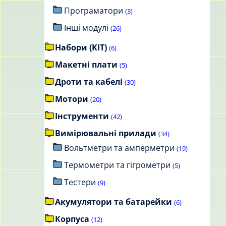
Програматори
(3)
Інші модулі
(26)
Набори (KIT)
(6)
Макетні плати
(5)
Дроти та кабелі
(30)
Мотори
(20)
Інструменти
(42)
Вимірювальні прилади
(34)
Вольтметри та амперметри
(19)
Термометри та гігрометри
(5)
Тестери
(9)
Акумулятори та батарейки
(6)
Корпуса
(12)