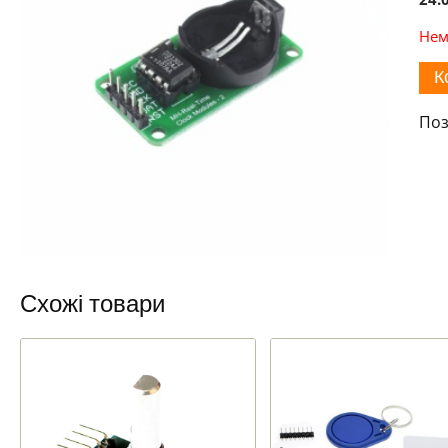
Нем
К
Поз
Схожі товари