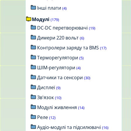
Інші плати
(4)
Модулі
(179)
DC-DC перетворювачі
(19)
Димери 220 вольт
(6)
Контролери заряду та BMS
(17)
Терморегулятори
(5)
ШІМ-регулятори
(4)
Датчики та сенсори
(30)
Дисплеї
(9)
Зв'язок
(10)
Модулі живлення
(14)
Реле
(12)
Аудіо-модулі та підсилювачі
(16)