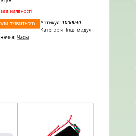
ає в наявності
Артикул:
1000040
оли з'явиться?
Категорія:
Інші модулі
начка:
Часы