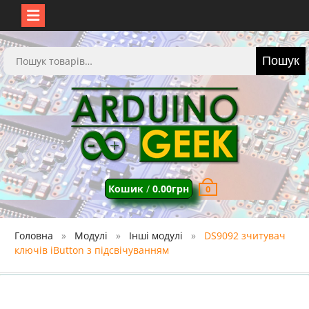
Перейти
до
Шукати:
Пошук
вмісту
Кошик
/
0.00
грн
0
Головна
Модулі
Інші модулі
DS9092 зчитувач
ключів iButton з підсвічуванням