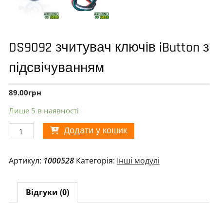
DS9092 зчитувач ключів iButton з
підсвічуванням
89.00
грн
Лише 5 в наявності
DS9092
Додати у кошик
зчитувач
ключів
Артикул:
1000528
Категорія:
Інші модулі
iButton
з
підсвічуванням
Відгуки (0)
кількість