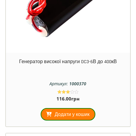
Генератор високої напруги DC3-6В до 400кВ
Артикул:
1000370
116.00
грн
Оцінен
о в
3.00
з 5
Додати у кошик