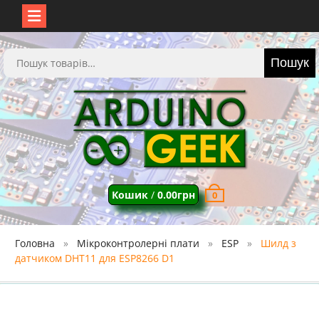
Перейти
до
Шукати:
Пошук
вмісту
Кошик
/
0.00
грн
0
Головна
Мікроконтролерні плати
ESP
Шилд з
датчиком DHT11 для ESP8266 D1