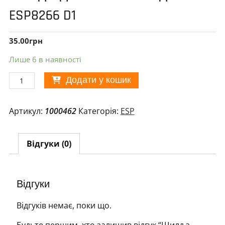
ESP8266 D1
35.00
грн
Лише 6 в наявності
Шилд
Додати у кошик
з
датчиком
Артикул:
1000462
Категорія:
ESP
DHT11
для
ESP8266
Відгуки (0)
D1
кількість
Відгуки
Відгуків немає, поки що.
Будьте першим, хто залишив відгук “Шилд з