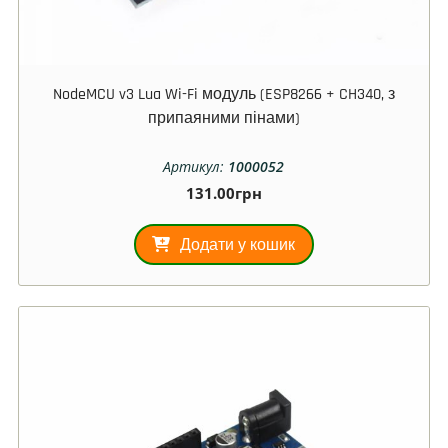
NodeMCU v3 Lua Wi-Fi модуль (ESP8266 + CH340, з
припаяними пінами)
Артикул:
1000052
131.00
грн
Додати у кошик