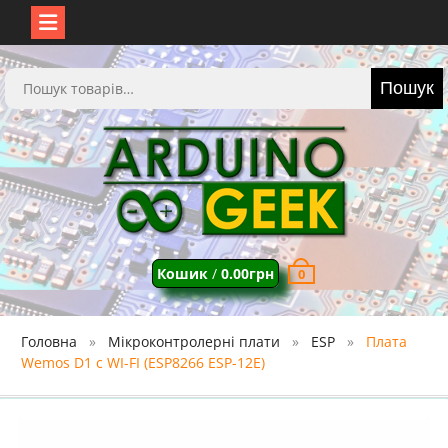
Перейти
до
Шукати:
Пошук
вмісту
Кошик
/
0.00
грн
0
Головна
Мікроконтролерні плати
ESP
Плата
Wemos D1 с WI-FI (ESP8266 ESP-12E)