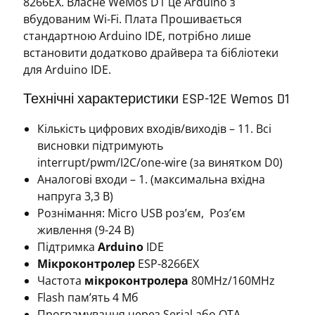
8266EX. Власне WeMos D1 це Arduino з
вбудованим Wi-Fi. Плата Прошивається
стандартною Arduino IDE, потрібно лише
встановити додатково драйвера та бібліотеки
для Arduino IDE.
Технічні характеристики ESP-12E Wemos D1
Кількість цифрових входів/виходів – 11. Всі
висновки підтримують
interrupt/pwm/I2C/one-wire (за винятком D0)
Аналогові входи – 1. (максимальна вхідна
напруга 3,3 В)
Рознімання: Micro USB роз’єм, Роз’єм
живлення (9-24 В)
Підтримка
Arduino
IDE
Мікроконтролер
ESP-8266EX
Частота
мікроконтролера
80MHz/160MHz
Flash пам’ять 4 Мб
Програмування через Serial або OTA