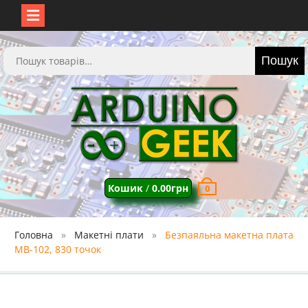
Перейти
до
Шукати:
Пошук
вмісту
Кошик
/
0.00
грн
0
Головна
Макетні плати
Безпаяльна макетна плата
MB-102, 830 точок