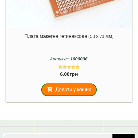
Плата макетна гетинаксова (50 х 70 мм)
Артикул:
1000006
6.00
грн
Оцінено в
5.00
з 5
Додати у кошик
Шукати: