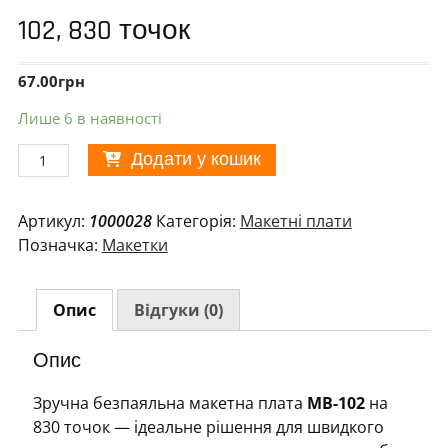
102, 830 точок
67.00
грн
Лише 6 в наявності
Безпаяльна
Додати у кошик
макетна
плата
Артикул:
1000028
Категорія:
Макетні плати
MB-
Позначка:
Макетки
102,
830
точок
Опис
Відгуки (0)
кількість
Опис
Зручна безпаяльна макетна плата
MB-102
на
830 точок — ідеальне рішення для швидкого