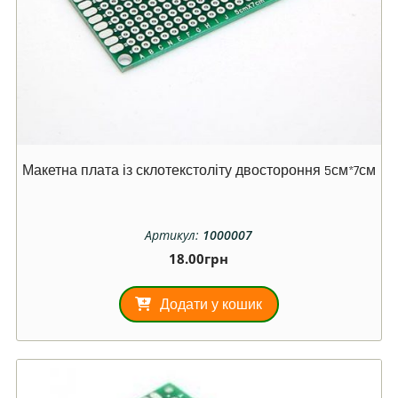
Макетна плата із склотекстоліту двостороння 5см*7см
Артикул:
1000007
18.00
грн
Додати у кошик