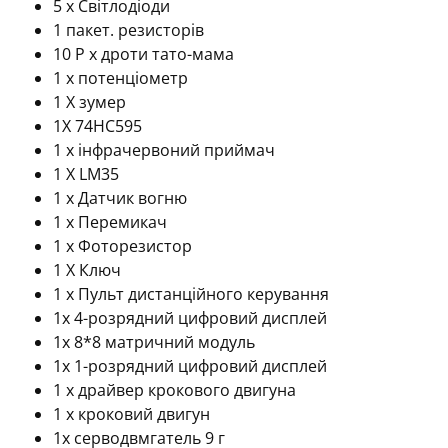
5 х Світлодіоди
1 пакет. резисторів
10 P x дроти тато-мама
1 х потенціометр
1 X зумер
1X 74HC595
1 х інфрачервоний приймач
1 X LM35
1 х Датчик вогню
1 х Перемикач
1 х Фоторезистор
1 X Ключ
1 х Пульт дистанційного керування
1x 4-розрядний цифровий дисплей
1х 8*8 матричний модуль
1x 1-розрядний цифровий дисплей
1 х драйвер крокового двигуна
1 х кроковий двигун
1x серводвмгатель 9 г