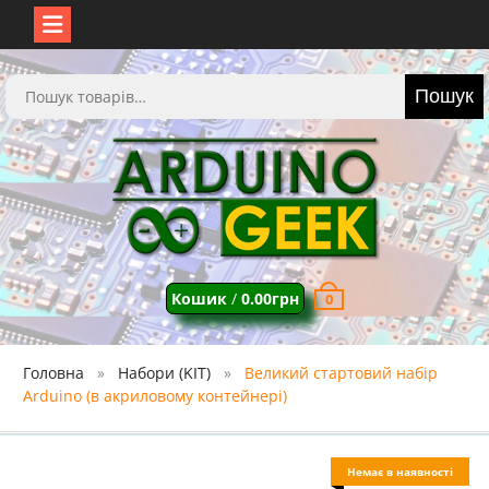
Перейти
до
Шукати:
Пошук
вмісту
Кошик
/
0.00
грн
0
Головна
Набори (KIT)
Великий стартовий набір
Arduino (в акриловому контейнері)
Немає в наявності