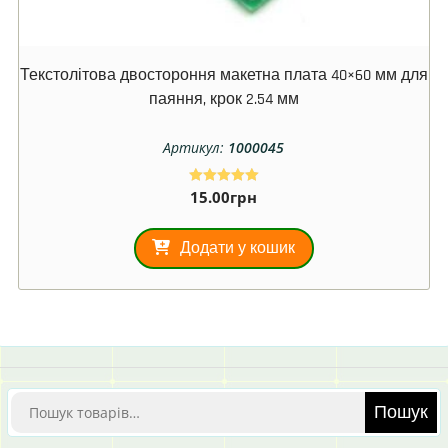
Текстолітова двостороння макетна плата 40×60 мм для
паяння, крок 2.54 мм
Артикул:
1000045
15.00
грн
Оцінено в
5
з 5
Додати у кошик
Шукати:
Пошук