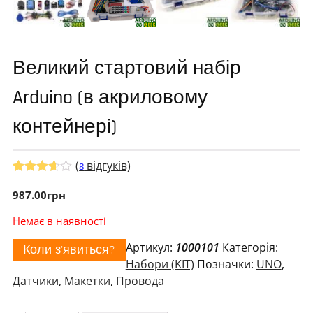
Великий стартовий набір
Arduino (в акриловому
контейнері)
(
відгуків)
8
Рейтинг
5
3.60
987.00
з 5
грн
на
основі
Немає в наявності
опитува
ння
Артикул:
1000101
Категорія:
Коли з'явиться?
покупці
в
Набори (KIT)
Позначки:
UNO
,
Датчики
,
Макетки
,
Провода