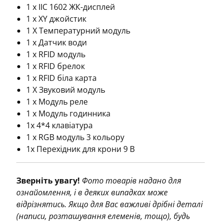
1 х IIC 1602 ЖК-дисплей
1 х XY джойстик
1 X Температурний модуль
1 х Датчик води
1 х RFID модуль
1 х RFID брелок
1 x RFID біла карта
1 X Звуковий модуль
1 х Модуль реле
1 х Модуль годинника
1х 4*4 клавіатура
1 х RGB модуль 3 кольору
1x Перехідник для крони 9 В
Зверніть увагу!
Фото товарів надано для
ознайомлення, і в деяких випадках може
відрізнятись. Якщо для Вас важливі дрібні деталі
(написи, розташування елеменів, тощо), будь