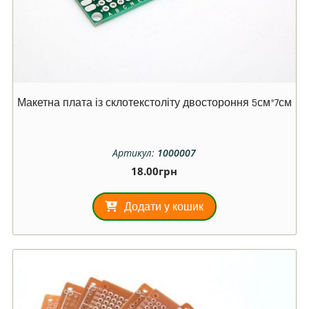
Макетна плата із склотекстоліту двостороння 5см*7см
Артикул:
1000007
18.00
грн
Додати у кошик