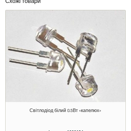
Схожі товари
Світлодіод білий 0.5Вт «капелюх»