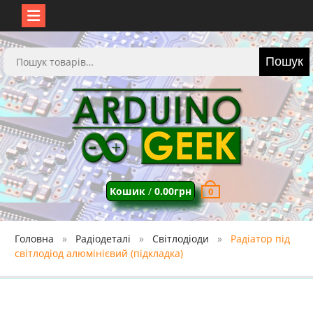
Перейти
до
Шукати:
Пошук
вмісту
Кошик
/
0.00
грн
0
Головна
Радіодеталі
Світлодіоди
Радіатор під
світлодіод алюмінієвий (підкладка)