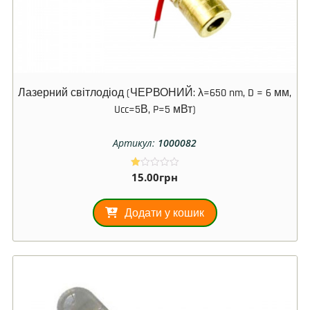
Лазерний світлодіод (ЧЕРВОНИЙ: λ=650 nm, D = 6 мм,
Ucc=5В, P=5 мВт)
Артикул:
1000082
15.00
грн
О
ці
не
но
Додати у кошик
в
1.
00
з
5