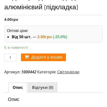
алюмінієвий (підкладка)
4.00
грн
Оптові ціни:
Від 50 шт.
—
3.00
грн
(-25.0%)
Є в наявності
Радіатор
Додати у кошик
під
світлодіод
Артикул:
1000442
Категорія:
Світлодіоди
алюмінієвий
(підкладка)
кількість
Опис
Відгуки (0)
Опис