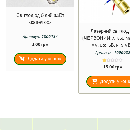
Світлодіод білий 0.5Вт
«капелюх»
Лазерний світлод
Артикул:
1000134
(ЧЕРВОНИЙ: λ=650 nm,
3.00
грн
мм, Ucc=5В, P=5 мВ
Артикул:
100008
Додати у кошик
15.00
грн
О
ці
не
но
Додати у кош
в
1.
00
з
5