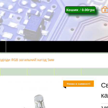
Кошик
/
0.00
грн
0
одіоди RGB загальний катод 5мм
Св
Немає в наявності
к
2.0