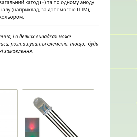
 загальний катод (+) та по одному аноду
аналу (наприклад, за допомогою ШІМ),
 кольором.
ння, і в деяких випадках може
аписи, розташування елеменів, тощо), будь
ні замовлення.