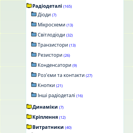
Радіодеталі
(165)
Діоди
(7)
Мікросхеми
(13)
Світлодіоди
(32)
Транзистори
(13)
Резистори
(26)
Конденсатори
(9)
Роз'єми та контакти
(27)
Кнопки
(21)
Інші радіодеталі
(16)
Динаміки
(7)
Кріплення
(12)
Витратники
(40)