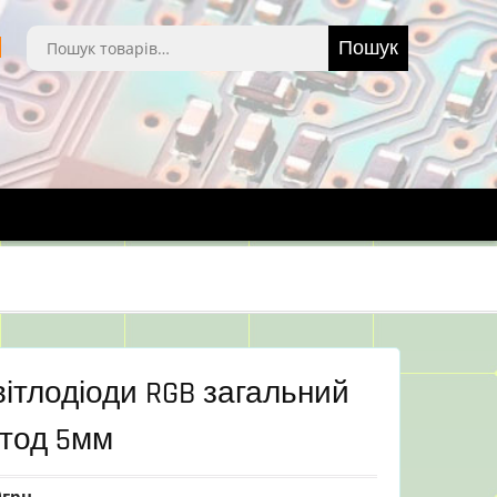
Шукати:
Пошук
ітлодіоди RGB загальний
атод 5мм
0
грн