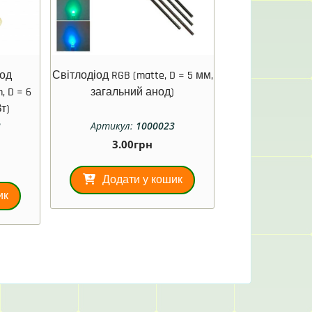
іод
Світлодіод RGB (matte, D = 5 мм,
 D = 6
загальний анод)
т)
2
Артикул:
1000023
3.00
грн
Додати у кошик
ик