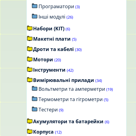
Програматори
(3)
Інші модулі
(26)
Набори (KIT)
(6)
Макетні плати
(5)
Дроти та кабелі
(30)
Мотори
(20)
Інструменти
(42)
Вимірювальні прилади
(34)
Вольтметри та амперметри
(19)
Термометри та гігрометри
(5)
Тестери
(9)
Акумулятори та батарейки
(6)
Корпуса
(12)