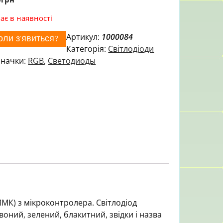
ає в наявності
Артикул:
1000084
оли з'явиться?
Категорія:
Світлодіоди
начки:
RGB
,
Светодиоды
МК) з мікроконтролера. Світлодіод
воний, зелений, блакитний, звідки і назва