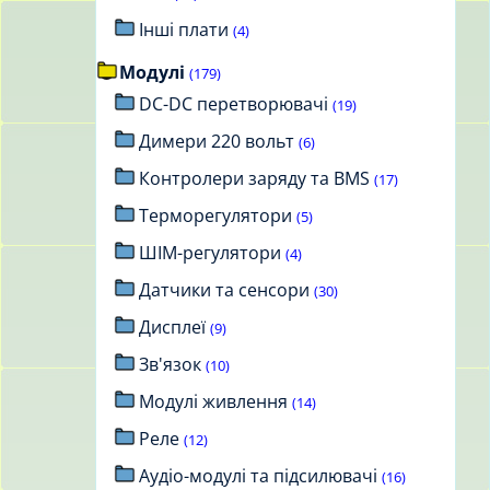
Інші плати
(4)
Модулі
(179)
DC-DC перетворювачі
(19)
Димери 220 вольт
(6)
Контролери заряду та BMS
(17)
Терморегулятори
(5)
ШІМ-регулятори
(4)
Датчики та сенсори
(30)
Дисплеї
(9)
Зв'язок
(10)
Модулі живлення
(14)
Реле
(12)
Аудіо-модулі та підсилювачі
(16)