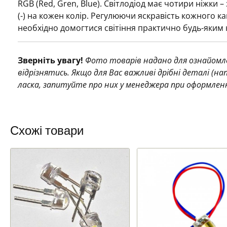
RGB (Red, Gren, Blue). Світлодіод має чотири ніжки –
(-) на кожен колір. Регулюючи яскравість кожного к
необхідно домогтися світіння практично будь-яким
Зверніть увагу!
Фото товарів надано для ознайомле
відрізнятись. Якщо для Вас важливі дрібні деталі (н
ласка, запитуйте про них у менеджера при оформлен
Схожі товари