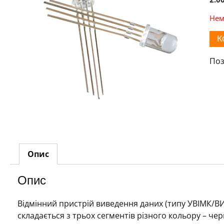
Нем
К
Поз
Опис
Опис
Відмінний пристрій виведення даних (типу УВІМК/ВИ
складається з трьох сегментів різного кольору – чер