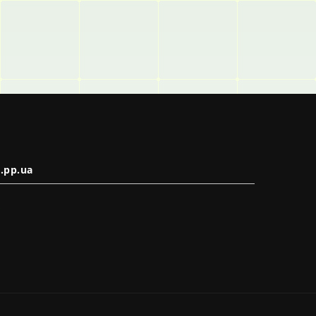
.pp.ua
в