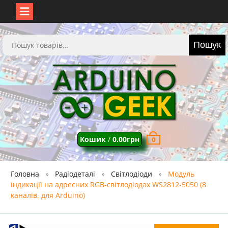
Перейти
до
Шукати:
Пошук
вмісту
Кошик
/
0.00
грн
0
Головна
Радіодеталі
Світлодіоди
Модуль
індикації на адресних RGB-світлодіодах WS2812-5050 (8
каналів, для Arduino)