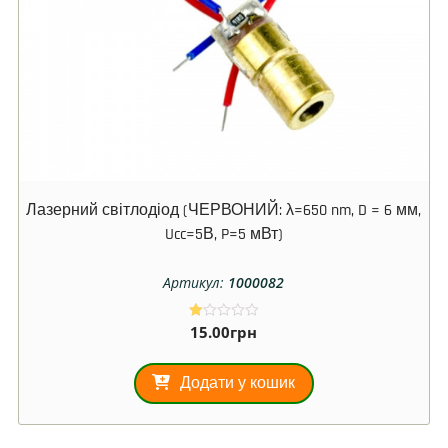
Лазерний світлодіод (ЧЕРВОНИЙ: λ=650 nm, D = 6 мм,
Ucc=5В, P=5 мВт)
Артикул:
1000082
15.00
грн
О
ці
не
но
Додати у кошик
в
1.
00
з
5