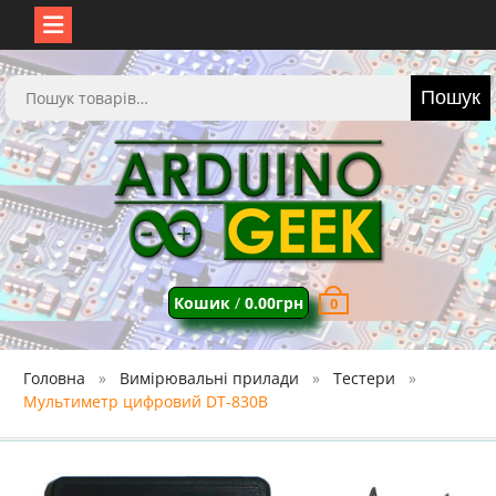
Перейти
до
Шукати:
Пошук
вмісту
Кошик
/
0.00
грн
0
Головна
Вимірювальні прилади
Тестери
Мультиметр цифровий DT-830B