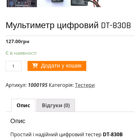
Мультиметр цифровий DT-830B
127.00
грн
Є в наявності
Мультиметр
Додати у кошик
цифровий
DT-
Артикул:
1000195
Категорія:
Тестери
830B
кількість
Опис
Відгуки (0)
Опис
Простий і надійний цифровий тестер
DT-830B