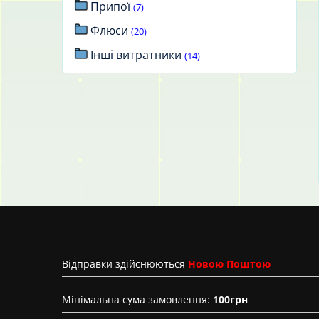
Припої
(7)
Флюси
(20)
Інші витратники
(14)
Вiдправки здійснюються
Новою Поштою
Мінімальна сума замовлення:
100грн