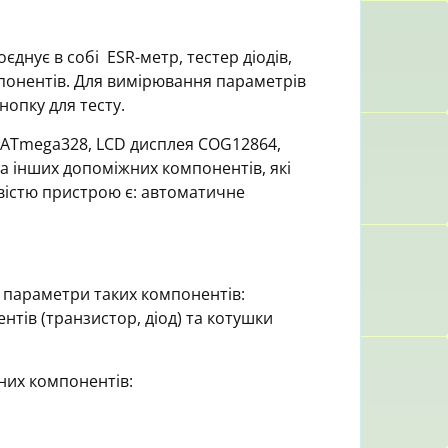
днує в собі ESR-метр, тестер діодів,
мпонентів. Для вимірювання параметрів
нопку для тесту.
 ATmega328, LCD дисплея COG12864,
а інших допоміжних компонентів, які
істю пристрою є: автоматичне
 параметри таких компонентів:
нтів (транзистор, діод) та котушки
них компонентів: