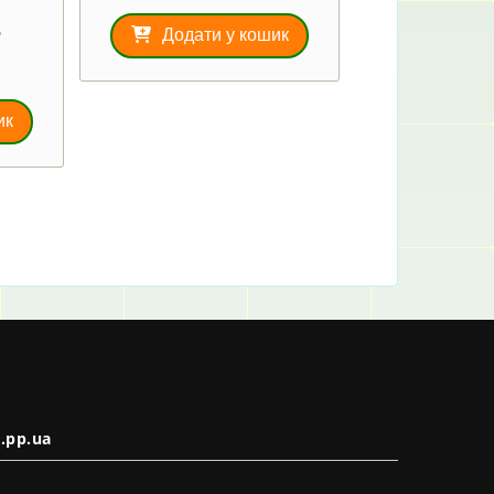
Додати у кошик
2
ик
.pp.ua