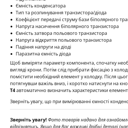
Ємність конденсатора
Тип та розпинування транзистора/діода
Коефіцієнт передачі струму бази біполярного тр
Напруга насичення біполярного транзистора
Ємність затвора польового транзистора
Напруга відкриття польового транзистора
Падіння напруги на діоді
Паразитна ємність діода
Щоб виміряти параметр компонента, спочатку необ
вигляді крони. Потім слід прибрати фіксацію з колод
помістити необхідний елемент у колодку. Після цьог
потягнувши важіль вниз, і коротко натиснути на кно
T4
автоматично визначить характеристики елемента
Зверніть увагу, що при вимірюванні ємності конден
Зверніть увагу!
Фото товарів надано для ознайомле
відрізнятись. Якщо для Вас важливі дрібні деталі (н