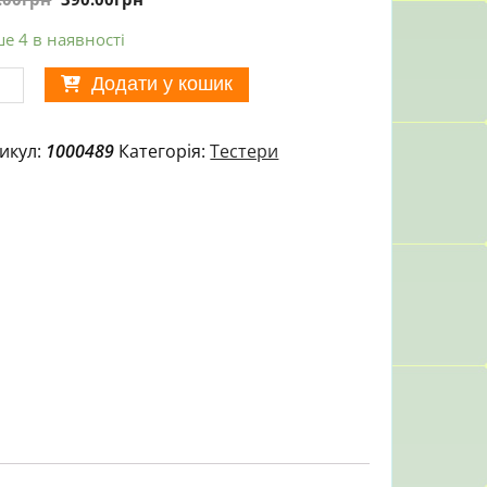
е 4 в наявності
версальний
Додати у кошик
тер
іодеталей
икул:
1000489
Категорія:
Тестери
-
ькість