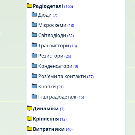
Радіодеталі
(165)
Діоди
(7)
Мікросхеми
(13)
Світлодіоди
(32)
Транзистори
(13)
Резистори
(26)
Конденсатори
(9)
Роз'єми та контакти
(27)
Кнопки
(21)
Інші радіодеталі
(16)
Динаміки
(7)
Кріплення
(12)
Витратники
(40)