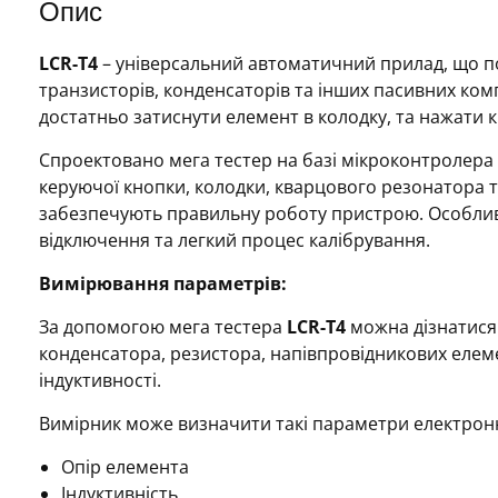
Опис
LCR-T4
– універсальний автоматичний прилад, що поє
транзисторів, конденсаторів та інших пасивних ко
достатньо затиснути елемент в колодку, та нажати к
Спроектовано мега тестер на базі мікроконтролера
керуючої кнопки, колодки, кварцового резонатора т
забезпечують правильну роботу пристрою. Особлив
відключення та легкий процес калібрування.
Вимірювання параметрів:
За допомогою мега тестера
LCR-T4
можна дізнатися
конденсатора, резистора, напівпровідникових елеме
індуктивності.
Вимірник може визначити такі параметри електрон
Опір елемента
Індуктивність