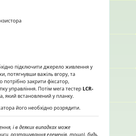
анзистора
хідно підключити джерело живлення у
ки, потягнувши важіль вгору, та
о потрібно закрити фіксатор,
пку управління. Потім мега тестер
LCR-
, який встановлений у планку.
сатора його необхідно розрядити.
ння, і в деяких випадках може
аписи, розташування елеменів, тощо), будь