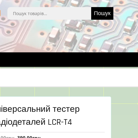
Шукати:
Пошук
ніверсальний тестер
діодеталей LCR-T4
.00
грн
390.00
грн