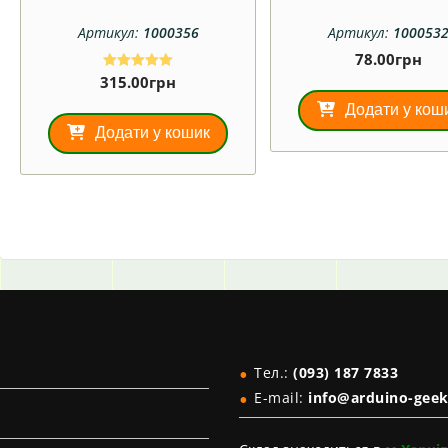
Артикул:
1000356
Артикул:
100053
78.00
грн
315.00
грн
Оцінено в
5.00
з 5
Додати у кош
Додати у кошик
Тел.:
(093) 187 7833
E-mail:
info@arduino-geek