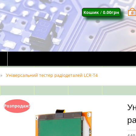
Кошик
/
0.00
грн
0
Універсальний тестер радіодеталей LCR-T4
У
Розпродаж!
ра
440