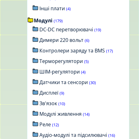
Інші плати
(4)
Модулі
(179)
DC-DC перетворювачі
(19)
Димери 220 вольт
(6)
Контролери заряду та BMS
(17)
Терморегулятори
(5)
ШІМ-регулятори
(4)
Датчики та сенсори
(30)
Дисплеї
(9)
Зв'язок
(10)
Модулі живлення
(14)
Реле
(12)
Аудіо-модулі та підсилювачі
(16)