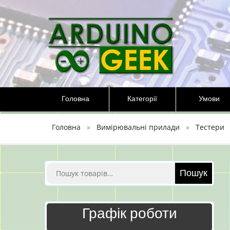
Перейти
до
вмісту
Головна
Категорії
Умови
Головна
Вимірювальні прилади
Тестери
Шукати:
Пошук
Графік роботи