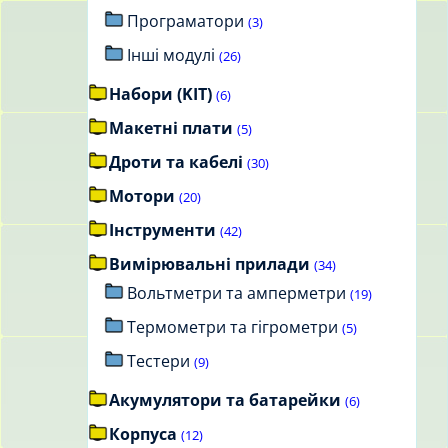
Програматори
(3)
Інші модулі
(26)
Набори (KIT)
(6)
Макетні плати
(5)
Дроти та кабелі
(30)
Мотори
(20)
Інструменти
(42)
Вимірювальні прилади
(34)
Вольтметри та амперметри
(19)
Термометри та гігрометри
(5)
Тестери
(9)
Акумулятори та батарейки
(6)
Корпуса
(12)