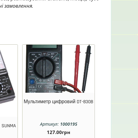
ні замовлення.
Мультиметр цифровий DT-830B
Артикул:
1000195
й SUNMA
127.00
грн