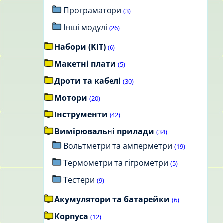
Програматори
(3)
Інші модулі
(26)
Набори (KIT)
(6)
Макетні плати
(5)
Дроти та кабелі
(30)
Мотори
(20)
Інструменти
(42)
Вимірювальні прилади
(34)
Вольтметри та амперметри
(19)
Термометри та гігрометри
(5)
Тестери
(9)
Акумулятори та батарейки
(6)
Корпуса
(12)