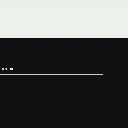
.pp.ua
в