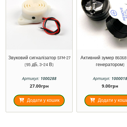
Звуковий сигналізатор SFM-27
Активний зумер 86068 (
(95 дБ, 3–24 В)
генератором)
Артикул:
1000288
Артикул:
100001
27.00
грн
9.00
грн
Додати у кошик
Додати у кош