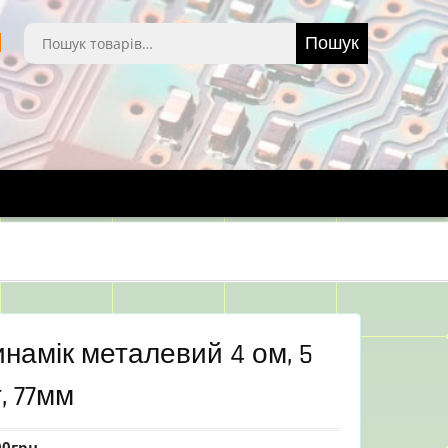
Шукати:
Пошук
намік металевий 4 ом, 5
, 77мм
00
грн