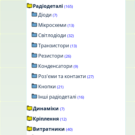
Радіодеталі
(165)
Діоди
(7)
Мікросхеми
(13)
Світлодіоди
(32)
Транзистори
(13)
Резистори
(26)
Конденсатори
(9)
Роз'єми та контакти
(27)
Кнопки
(21)
Інші радіодеталі
(16)
Динаміки
(7)
Кріплення
(12)
Витратники
(40)