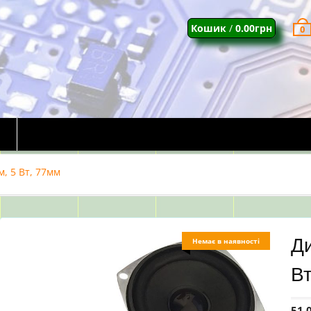
Кошик
/
0.00
грн
0
, 5 Вт, 77мм
Ди
Немає в наявності
Вт
51.