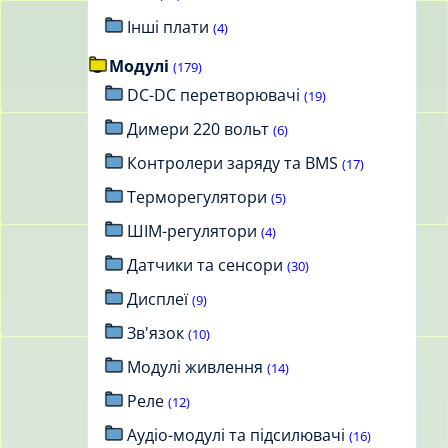
Інші плати
(4)
Модулі
(179)
DC-DC перетворювачі
(19)
Димери 220 вольт
(6)
Контролери заряду та BMS
(17)
Терморегулятори
(5)
ШІМ-регулятори
(4)
Датчики та сенсори
(30)
Дисплеї
(9)
Зв'язок
(10)
Модулі живлення
(14)
Реле
(12)
Аудіо-модулі та підсилювачі
(16)