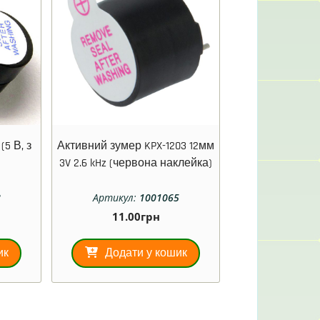
5 В, з
Активний зумер KPX-1203 12мм
3V 2.6 kHz (червона наклейка)
8
Артикул:
1001065
11.00
грн
ик
Додати у кошик