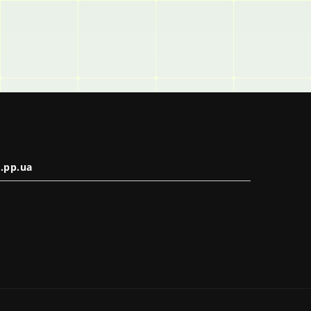
.pp.ua
в