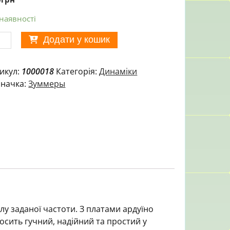
 наявності
ивний
Додати у кошик
ер
68
икул:
1000018
Категорія:
Динаміки
начка:
Зуммеры
ератором)
ькість
лу заданої частоти. З платами ардуїно
Досить гучний, надійний та простий у