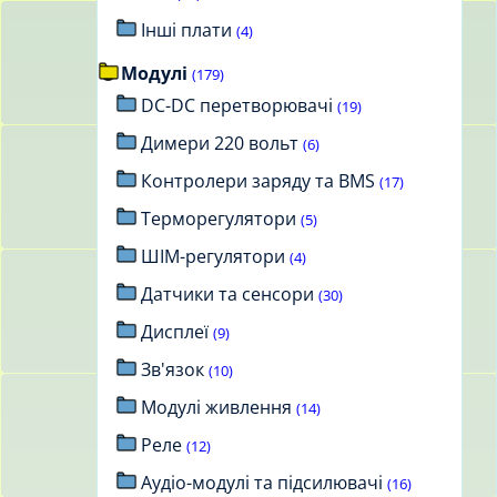
Інші плати
(4)
Модулі
(179)
DC-DC перетворювачі
(19)
Димери 220 вольт
(6)
Контролери заряду та BMS
(17)
Терморегулятори
(5)
ШІМ-регулятори
(4)
Датчики та сенсори
(30)
Дисплеї
(9)
Зв'язок
(10)
Модулі живлення
(14)
Реле
(12)
Аудіо-модулі та підсилювачі
(16)