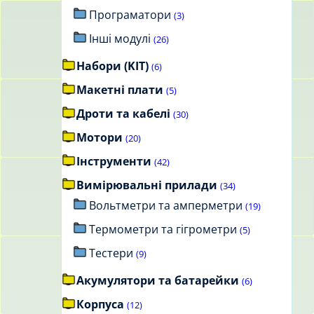
Програматори
(3)
Інші модулі
(26)
Набори (KIT)
(6)
Макетні плати
(5)
Дроти та кабелі
(30)
Мотори
(20)
Інструменти
(42)
Вимірювальні прилади
(34)
Вольтметри та амперметри
(19)
Термометри та гігрометри
(5)
Тестери
(9)
Акумулятори та батарейки
(6)
Корпуса
(12)