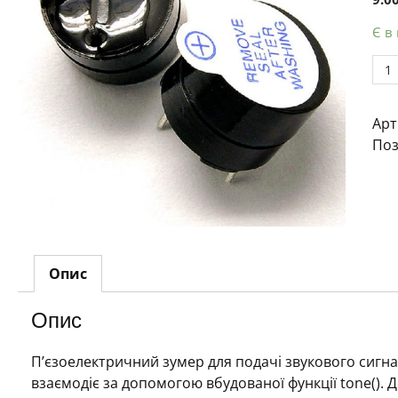
Є в
Акт
зум
860
Арт
(5
Поз
В,
з
ген
кіл
Опис
Опис
П’єзоелектричний зумер для подачі звукового сигна
взаємодіє за допомогою вбудованої функції tone(). 