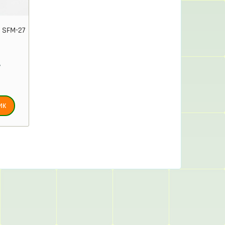
 SFM-27
8
ик