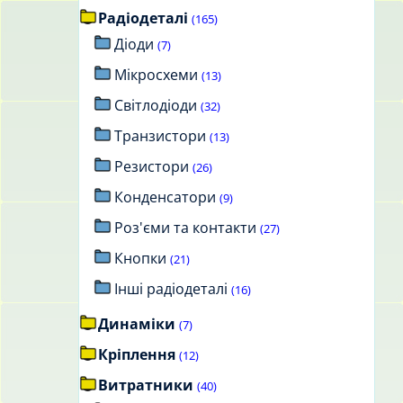
Радіодеталі
(165)
Діоди
(7)
Мікросхеми
(13)
Світлодіоди
(32)
Транзистори
(13)
Резистори
(26)
Конденсатори
(9)
Роз'єми та контакти
(27)
Кнопки
(21)
Інші радіодеталі
(16)
Динаміки
(7)
Кріплення
(12)
Витратники
(40)