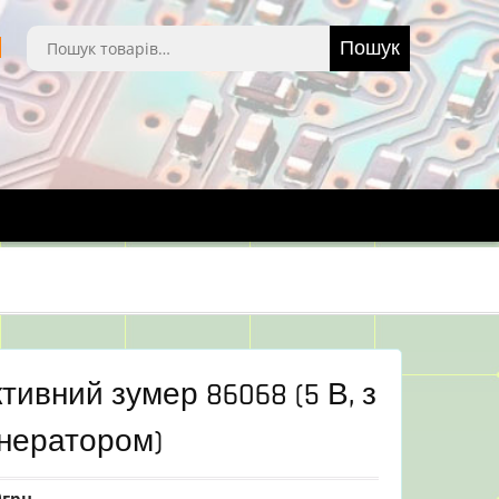
Шукати:
Пошук
тивний зумер 86068 (5 В, з
енератором)
0
грн