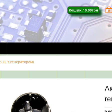
Кошик
/
0.00
грн
0
5 В, з генератором)
Ак
г
9.0