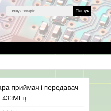
Шукати:
Пошук
ара приймач і передавач
а 433МГц