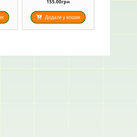
155.00
грн
ик
Додати у кошик