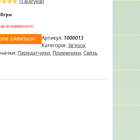
(
відгуків)
3
тинг
00
з 5 на
грн
ові
туванн
ає в наявності
купців
Артикул:
1000013
оли з'явиться?
Категорія:
Зв'язок
начки:
Передатчики
,
Приемники
,
Связь