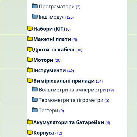
Програматори
(3)
Інші модулі
(26)
Набори (KIT)
(6)
Макетні плати
(5)
Дроти та кабелі
(30)
Мотори
(20)
Інструменти
(42)
Вимірювальні прилади
(34)
Вольтметри та амперметри
(19)
Термометри та гігрометри
(5)
Тестери
(9)
Акумулятори та батарейки
(6)
Корпуса
(12)