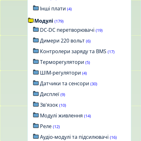
Інші плати
(4)
Модулі
(179)
DC-DC перетворювачі
(19)
Димери 220 вольт
(6)
Контролери заряду та BMS
(17)
Терморегулятори
(5)
ШІМ-регулятори
(4)
Датчики та сенсори
(30)
Дисплеї
(9)
Зв'язок
(10)
Модулі живлення
(14)
Реле
(12)
Аудіо-модулі та підсилювачі
(16)