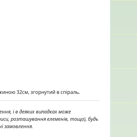
иною 32см, згорнутий в спіраль.
ння, і в деяких випадках може
аписи, розташування елеменів, тощо), будь
ні замовлення.