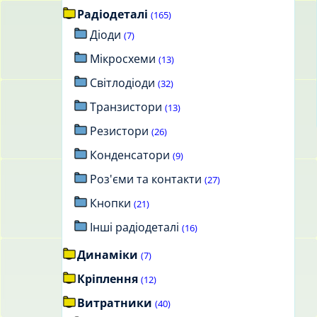
Радіодеталі
(165)
Діоди
(7)
Мікросхеми
(13)
Світлодіоди
(32)
Транзистори
(13)
Резистори
(26)
Конденсатори
(9)
Роз'єми та контакти
(27)
Кнопки
(21)
Інші радіодеталі
(16)
Динаміки
(7)
Кріплення
(12)
Витратники
(40)