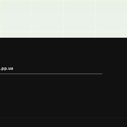
.pp.ua
в