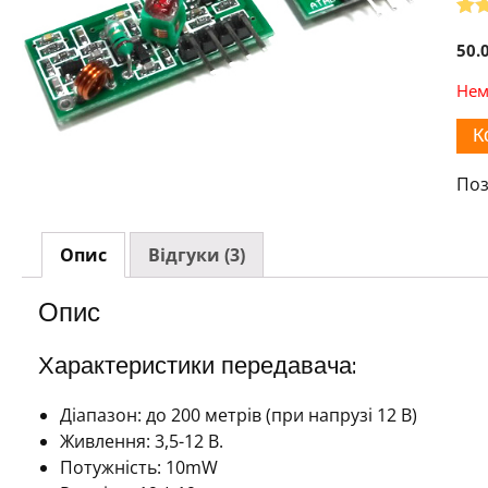
Рей
3
4.67
50.
осн
опи
Нем
я
по
К
Поз
Опис
Відгуки (3)
Опис
Характеристики передавача:
Діапазон: до 200 метрів (при напрузі 12 В)
Живлення: 3,5-12 В.
Потужність: 10mW