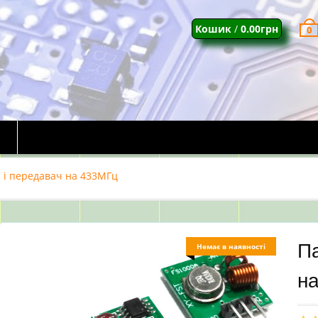
Кошик
/
0.00
грн
0
 і передавач на 433МГц
П
Немає в наявності
н