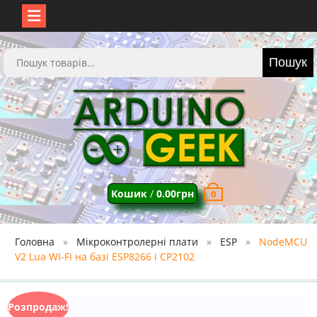
Перейти
до
Шукати:
Пошук
вмісту
Кошик
/
0.00
грн
0
Головна
Мікроконтролерні плати
ESP
NodeMCU
V2 Lua WI-FI на базі ESP8266 і CP2102
Розпродаж!