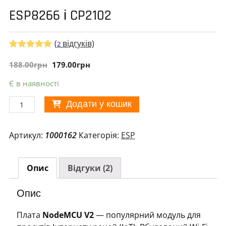
ESP8266 і CP2102
(
відгуків)
2
Рейтинг
2
5.00
188.00
з 5 на
грн
179.00
грн
основі
опитування
Є в наявності
покупців
NodeMCU
Додати у кошик
V2
Lua
Артикул:
1000162
Категорія:
ESP
WI-
FI
на
Опис
Відгуки (2)
базі
ESP8266
Опис
і
CP2102
Плата
NodeMCU V2
— популярний модуль для
кількість