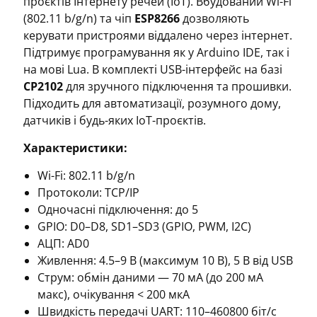
проєктів Інтернету речей (IoT). Вбудований Wi-Fi
(802.11 b/g/n) та чіп
ESP8266
дозволяють
керувати пристроями віддалено через інтернет.
Підтримує програмування як у Arduino IDE, так і
на мові Lua. В комплекті USB-інтерфейс на базі
CP2102
для зручного підключення та прошивки.
Підходить для автоматизації, розумного дому,
датчиків і будь-яких IoT-проєктів.
Характеристики:
Wi-Fi: 802.11 b/g/n
Протоколи: TCP/IP
Одночасні підключення: до 5
GPIO: D0–D8, SD1–SD3 (GPIO, PWM, I2C)
АЦП: AD0
Живлення: 4.5–9 В (максимум 10 В), 5 В від USB
Струм: обмін даними — 70 мА (до 200 мА
макс), очікування < 200 мкА
Швидкість передачі UART: 110–460800 біт/с