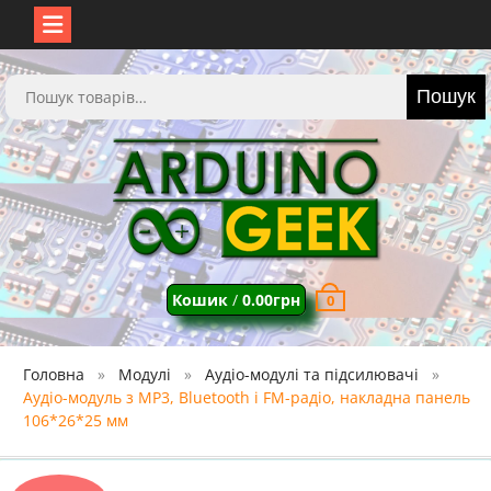
Перейти
до
Шукати:
Пошук
вмісту
Кошик
/
0.00
грн
0
Головна
Модулі
Аудіо-модулі та підсилювачі
Аудіо-модуль з MP3, Bluetooth і FM-радіо, накладна панель
106*26*25 мм