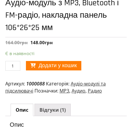
Аудіо-модуль з MP3, Bluetooth і
FM-радіо, накладна панель
106*26*25 мм
164.00
грн
148.00
грн
Є в наявності
Аудіо-
Додати у кошик
модуль
з
Артикул:
1000088
Категорія:
Аудіо-модулі та
MP3,
підсилювачі
Позначки:
MP3
,
Аудио
,
Радио
Bluetooth
і
FM-
Опис
Відгуки (1)
радіо,
накладна
Опис
панель