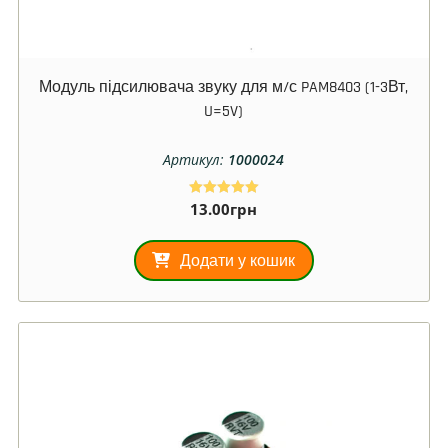
Модуль підсилювача звуку для м/с PAM8403 (1-3Вт,
U=5V)
Артикул:
1000024
13.00
грн
Оцінено в
5.00
з 5
Додати у кошик