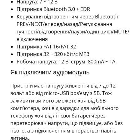
Напруга: 7 ~ 12 В
Підтримка Bluetooth 3.0 + EDR
Керування відтворенням через Bluetooth
PREV/NEXT/вперед/назад/Регулювання
гучності/відтворення/паузи/один цикл/MUTE/
відключення
Підтримка FAT 16/FAT 32
Підтримка 32 ~ 320 кбіт/с MP3
Робоча напруга: 12 В; струм: 800mA ~ 1A
Як підключити аудіомодуль
Пристрій має напругу живлення від 7 до 12
вольт або від micro-USB роз’єму з 5В. Тож
заживити ви його зможете хоч від USB
комп’ютера, хоч від зарядки для мобільного
телефону хоч від літієвої батареї через
перетворювач напруги, що підвищує, або без
нього, а з підключенням впорається навіть
дитина.