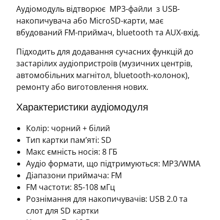
106*26*25
Аудіомодуль відтворює MP3-файли з USB-
мм
накопичувача або MicroSD-карти, має
кількість
вбудований FM-приймач, bluetooth та AUX-вхід.
Підходить для додавання сучасних функцій до
застарілих аудіопристроїв (музичних центрів,
автомобільних магнітол, bluetooth-колонок),
ремонту або виготовлення нових.
Характеристики аудіомодуля
Колір: чорний + білий
Тип картки пам’яті: SD
Макс ємність носія: 8 ГБ
Аудіо формати, що підтримуються: MP3/WMA
Діапазони приймача: FM
FM частоти: 85-108 мГц
Рознімання для накопичувачів: USB 2.0 та
слот для SD картки