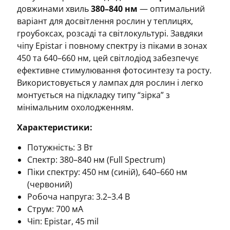
довжинами хвиль
380–840 нм
— оптимальний
варіант для досвітлення рослин у теплицях,
гроубоксах, розсаді та світлокультурі. Завдяки
чіпу Epistar і повному спектру із піками в зонах
450 та 640–660 нм, цей світлодіод забезпечує
ефективне стимулювання фотосинтезу та росту.
Використовується у лампах для рослин і легко
монтується на підкладку типу “зірка” з
мінімальним охолодженням.
Характеристики:
Потужність: 3 Вт
Спектр: 380–840 нм (Full Spectrum)
Піки спектру: 450 нм (синій), 640–660 нм
(червоний)
Робоча напруга: 3.2–3.4 В
Струм: 700 мА
Чіп: Epistar, 45 mil