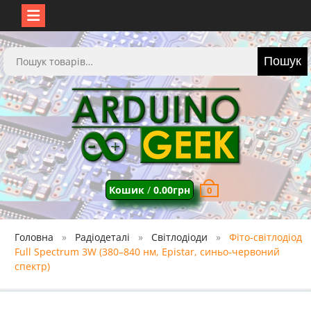
Перейти
до
Шукати:
Пошук
вмісту
Кошик
/
0.00
грн
0
Головна
Радіодеталі
Світлодіоди
Фіто-світлодіод
Full Spectrum 3W (380–840 нм, Epistar, синьо-червоний
спектр)