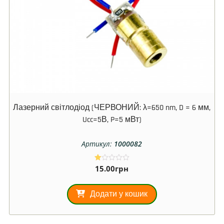
Лазерний світлодіод (ЧЕРВОНИЙ: λ=650 nm, D = 6 мм,
Ucc=5В, P=5 мВт)
Артикул:
1000082
15.00
грн
О
ці
не
но
Додати у кошик
в
1.
00
з
5