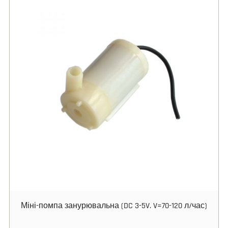
Міні-помпа занурювальна (DC 3-5V. V=70-120 л/час)