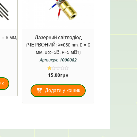
 = 5 мм,
Лазерний світлодіод
)
(ЧЕРВОНИЙ: λ=650 nm, D = 6
мм, Ucc=5В, P=5 мВт)
3
Артикул:
1000082
15.00
грн
О
ці
не
ик
но
Додати у кошик
в
1.
00
з
5