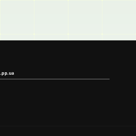
.pp.ua
в