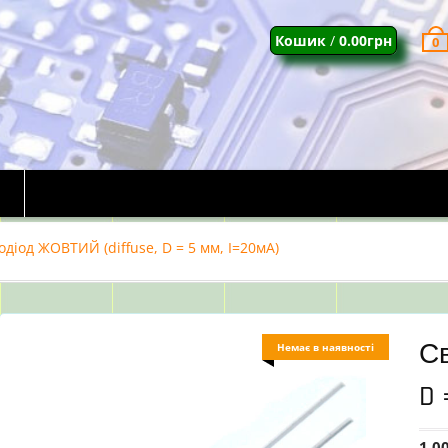
Кошик
/
0.00
грн
0
одіод ЖОВТИЙ (diffuse, D = 5 мм, I=20мА)
Св
Немає в наявності
D 
1.0