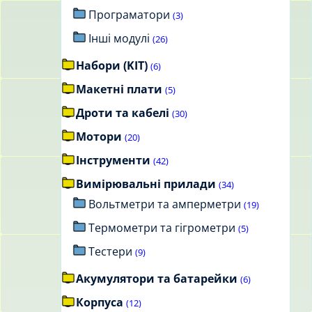
Програматори
(3)
Інші модулі
(26)
Набори (KIT)
(6)
Макетні плати
(5)
Дроти та кабелі
(30)
Мотори
(20)
Інструменти
(42)
Вимірювальні прилади
(34)
Вольтметри та амперметри
(19)
Термометри та гігрометри
(5)
Тестери
(9)
Акумулятори та батарейки
(6)
Корпуса
(12)