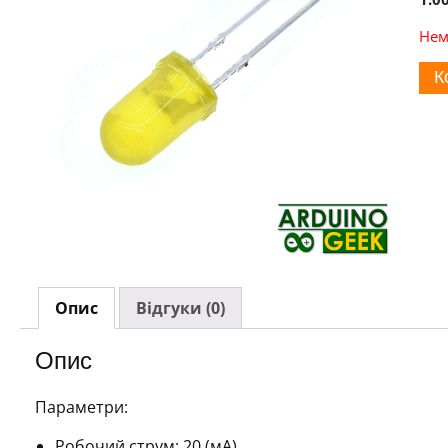
Нем
К
Опис
Відгуки (0)
Опис
Параметри:
Робочий струм: 20 (мА)