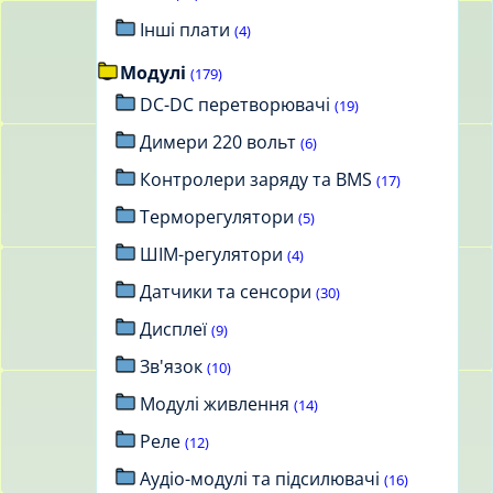
Інші плати
(4)
Модулі
(179)
DC-DC перетворювачі
(19)
Димери 220 вольт
(6)
Контролери заряду та BMS
(17)
Терморегулятори
(5)
ШІМ-регулятори
(4)
Датчики та сенсори
(30)
Дисплеї
(9)
Зв'язок
(10)
Модулі живлення
(14)
Реле
(12)
Аудіо-модулі та підсилювачі
(16)