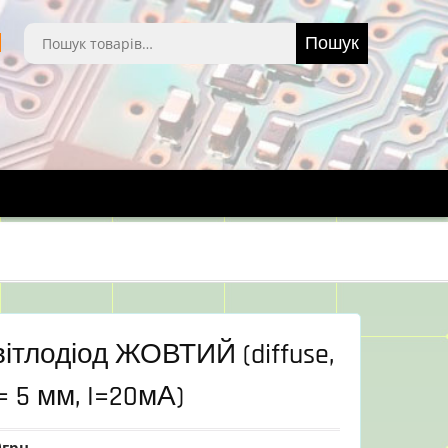
Шукати:
Пошук
ітлодіод ЖОВТИЙ (diffuse,
= 5 мм, I=20мА)
0
грн