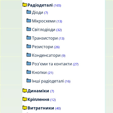
Радіодеталі
(165)
Діоди
(7)
Мікросхеми
(13)
Світлодіоди
(32)
Транзистори
(13)
Резистори
(26)
Конденсатори
(9)
Роз'єми та контакти
(27)
Кнопки
(21)
Інші радіодеталі
(16)
Динаміки
(7)
Кріплення
(12)
Витратники
(40)