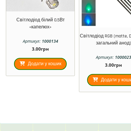
Світлодіод білий 0.5Вт
«капелюх»
Світлодіод RGB (matte, D
Артикул:
1000134
загальний анод
3.00
грн
Артикул:
100002
Додати у кошик
3.00
грн
Додати у кош