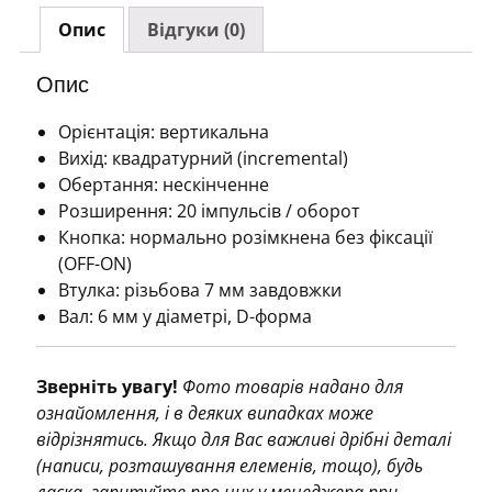
кнопкою
Опис
Відгуки (0)
кількість
Опис
Орієнтація: вертикальна
Вихід: квадратурний (incremental)
Обертання: нескінченне
Розширення: 20 імпульсів / оборот
Кнопка: нормально розімкнена без фіксації
(OFF-ON)
Втулка: різьбова 7 мм завдовжки
Вал: 6 мм у діаметрі, D-форма
Зверніть увагу!
Фото товарів надано для
ознайомлення, і в деяких випадках може
відрізнятись. Якщо для Вас важливі дрібні деталі
(написи, розташування елеменів, тощо), будь
ласка, запитуйте про них у менеджера при