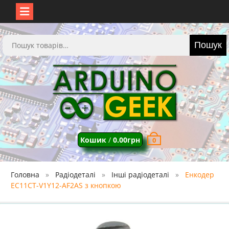
Перейти
до
Шукати:
Пошук
вмісту
Кошик
/
0.00
грн
0
Головна
Радіодеталі
Інші радіодеталі
Енкодер
EC11CT-V1Y12-AF2AS з кнопкою