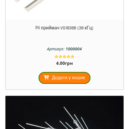
ІЧ приймач VS1838B (38 кГц)
Артикул:
1000004
4.00
грн
Оцінено в
5.00
з 5
Додати у кошик