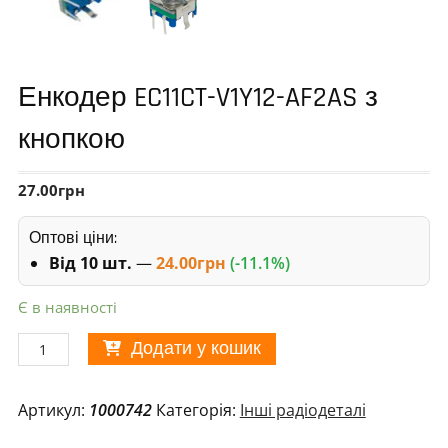
Енкодер EC11CT-V1Y12-AF2AS з
кнопкою
27.00
грн
Оптові ціни:
Від 10 шт.
—
24.00
грн
(-11.1%)
Є в наявності
Енкодер
Додати у кошик
EC11CT-
V1Y12-
Артикул:
1000742
Категорія:
Інші радіодеталі
AF2AS
з