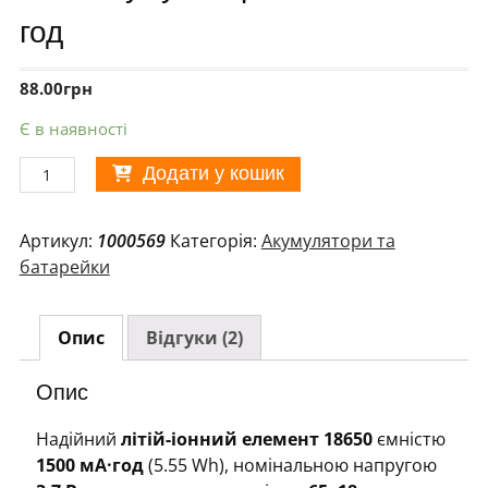
год
88.00
грн
Є в наявності
Li-
Додати у кошик
ion
акумулятор
Артикул:
1000569
Категорія:
Акумулятори та
18650
батарейки
1500
мА/
год
Опис
Відгуки (2)
кількість
Опис
Надійний
літій-іонний елемент 18650
ємністю
1500 мА·год
(5.55 Wh), номінальною напругою