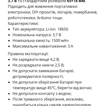
3.7 В
та стандартним розміром
65×18 мм
.
Підходить для живлення портативної
електроніки, DIY-проєктів, ліхтарів, повербанків,
робототехніки, Arduino тощо.
Характеристики:
Тип акумулятора: Li-ion 18650
Номінальна напруга: 3,7 В
Номінальна ємність: 1500 мАч
Максимальне навантаження: 3 А
Правила експлуатації:
Не заряджати вище 4,2 В;
Не розряджати нижче 2,5 В;
Не допускати замикання батареї,
дотримуватися полярності;
Не допускати зберігання батареї при
температурі вище 45°С, берегти від вогню;
Не допускати контакту з водою;
Після тривалого зберігання, можливо,
знадобиться кілька циклів заряду/розряду