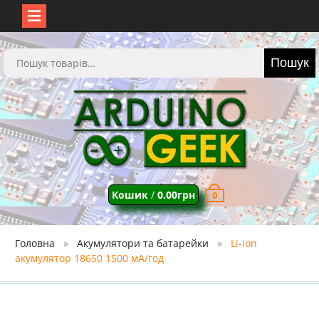
Перейти
до
Шукати:
Пошук
вмісту
Кошик
/
0.00
грн
0
Головна
Акумулятори та батарейки
Li-ion
акумулятор 18650 1500 мА/год