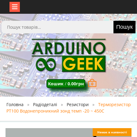
Перейти
до
Шукати:
Пошук
вмісту
Кошик
/
0.00
грн
0
Головна
Радіодеталі
Резистори
Терморезистор
PT100 Водонепроникний зонд темп -20 ~ 450С
Немає в наявності