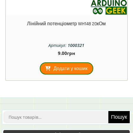
Лінійний потенціометр WH148 20кОм
Артикул:
1000321
9.00
грн
Додати у кошик
Шукати:
Пошук