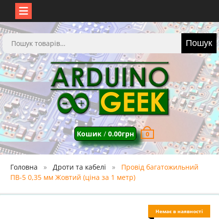
Перейти
до
Шукати:
Пошук
вмісту
Кошик
/
0.00
грн
0
Головна
Дроти та кабелі
Провід багатожильний
ПВ-5 0,35 мм Жовтий (ціна за 1 метр)
Немає в наявності