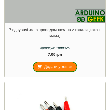
З’єднувачі JST з проводом 10см на 2 канали (тато +
мама)
Артикул:
1000325
7.00
грн
Додати у кошик