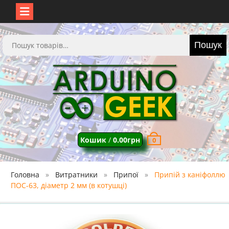
Перейти
до
Шукати:
Пошук
вмісту
Кошик
/
0.00
грн
0
Головна
Витратники
Припої
Припій з каніфоллю
ПОС-63, діаметр 2 мм (в котушці)