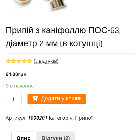
Припій з каніфоллю ПОС-63,
діаметр 2 мм (в котушці)
(
відгуків)
2
Рейтинг
1
5.00
64.00
з 5 на
грн
основі
опитування
Є в наявності
покупця
Припій
Додати у кошик
з
каніфоллю
Артикул:
1000201
Категорія:
Припої
ПОС-63,
діаметр
2
Опис
Відгуки (2)