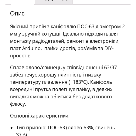
мм
(в
Опис
котушці)
кількість
Якісний припій з каніфоллю ПОС-63 діаметром 2
мм у зручній котушці. Ідеально підходить для
монтажу радіодеталей, ремонтів електроніки,
плат Arduino, пайки дротів, роз’ємів та DIY-
проєктів.
Сплав олово/свинець у співвідношенні 63/37
забезпечує хорошу плинність і низьку
температуру плавлення (~183°C). Каніфоль
всередині прутка полегшує пайку, в деяких
випадках можна обійтися без додаткового
флюсу.
Основні характеристики:
Тип припою: ПОС-63 (олово 63%, свинець
37%)