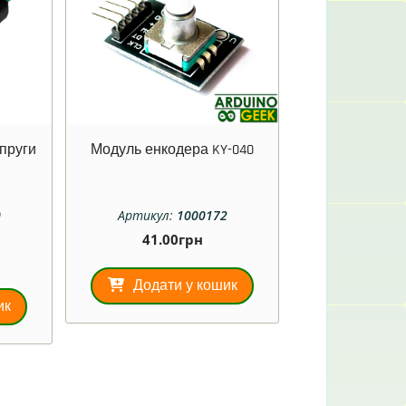
апруги
Модуль енкодера KY-040
0
Артикул:
1000172
41.00
грн
Додати у кошик
ик