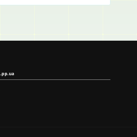
.pp.ua
в