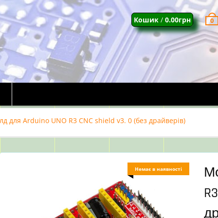
Кошик
/
0.00
грн
0
д для Arduino UNO R3 CNC shield v3. 0 (без драйверів)
Мо
Немає в наявності
R3
др