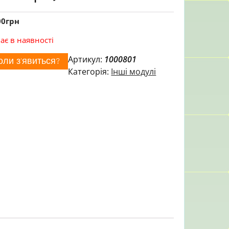
00
грн
ає в наявності
Артикул:
1000801
оли з'явиться?
Категорія:
Інші модулі