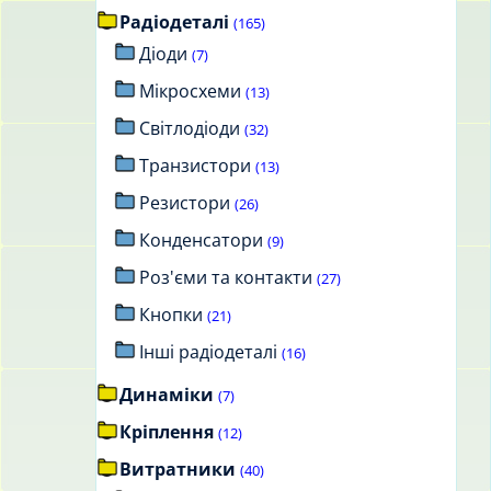
Радіодеталі
(165)
Діоди
(7)
Мікросхеми
(13)
Світлодіоди
(32)
Транзистори
(13)
Резистори
(26)
Конденсатори
(9)
Роз'єми та контакти
(27)
Кнопки
(21)
Інші радіодеталі
(16)
Динаміки
(7)
Кріплення
(12)
Витратники
(40)