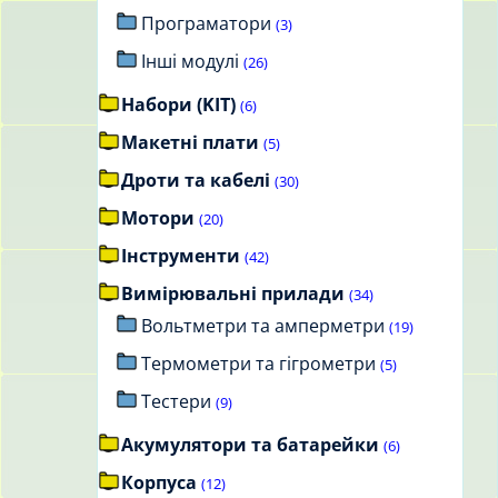
Програматори
(3)
Інші модулі
(26)
Набори (KIT)
(6)
Макетні плати
(5)
Дроти та кабелі
(30)
Мотори
(20)
Інструменти
(42)
Вимірювальні прилади
(34)
Вольтметри та амперметри
(19)
Термометри та гігрометри
(5)
Тестери
(9)
Акумулятори та батарейки
(6)
Корпуса
(12)