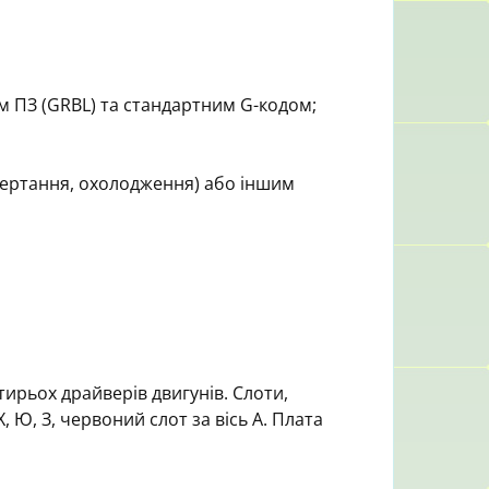
 ПЗ (GRBL) та стандартним G-кодом;
ертання, охолодження) або іншим
тирьох драйверів двигунів. Слоти,
 Ю, З, червоний слот за вісь A. Плата