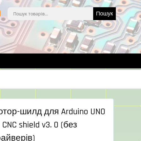
Шукати:
Пошук
тор-шилд для Arduino UNO
 CNC shield v3. 0 (без
айверів)