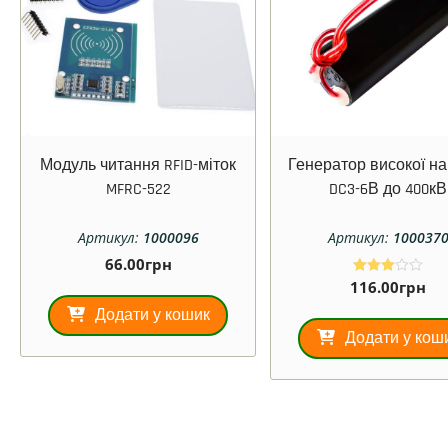
Модуль читання RFID-міток
Генератор високої н
MFRC-522
DC3-6В до 400кВ
Артикул:
1000096
Артикул:
100037
66.00
грн
116.00
грн
Оцінен
о в
3.00
Додати у кошик
з 5
Додати у кош