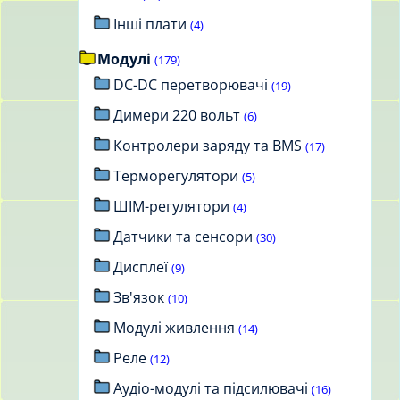
Інші плати
(4)
Модулі
(179)
DC-DC перетворювачі
(19)
Димери 220 вольт
(6)
Контролери заряду та BMS
(17)
Терморегулятори
(5)
ШІМ-регулятори
(4)
Датчики та сенсори
(30)
Дисплеї
(9)
Зв'язок
(10)
Модулі живлення
(14)
Реле
(12)
Аудіо-модулі та підсилювачі
(16)