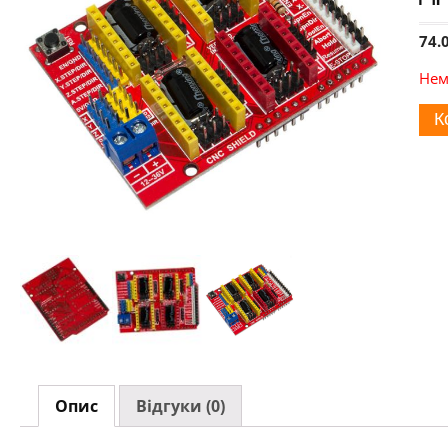
74.
Нем
К
Опис
Відгуки (0)