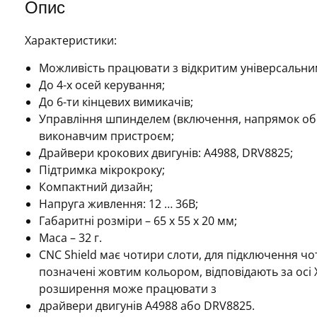
Опис
Характеристики:
Можливість працювати з відкритим універсальним
До 4-х осей керування;
До 6-ти кінцевих вимикачів;
Управління шпинделем (включення, напрямок об
виконавчим пристроєм;
Драйвери крокових двигунів: A4988, DRV8825;
Підтримка мікрокроку;
Компактний дизайн;
Напруга живлення: 12 … 36В;
Габаритні розміри – 65 х 55 х 20 мм;
Маса – 32 г.
CNC Shield має чотири слоти, для підключення чо
позначені жовтим кольором, відповідають за осі X,
розширення може працювати з
драйвери двигунів A4988 або DRV8825.