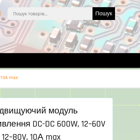
Шукати:
Пошук
 10А max
ідвищуючий модуль
влення DC-DC 600W, 12–60V
12–80V, 10А max