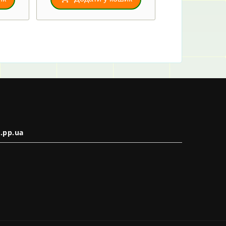
.pp.ua
в