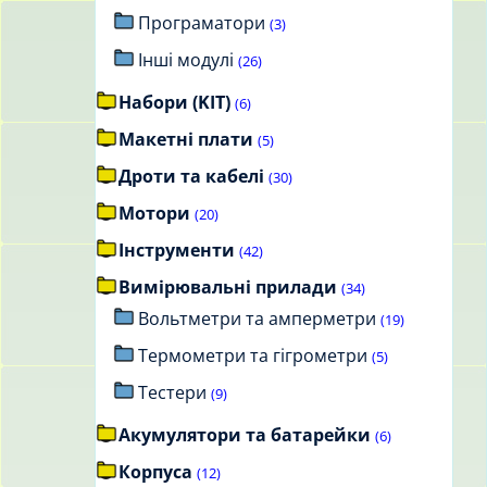
Програматори
(3)
Інші модулі
(26)
Набори (KIT)
(6)
Макетні плати
(5)
Дроти та кабелі
(30)
Мотори
(20)
Інструменти
(42)
Вимірювальні прилади
(34)
Вольтметри та амперметри
(19)
Термометри та гігрометри
(5)
Тестери
(9)
Акумулятори та батарейки
(6)
Корпуса
(12)