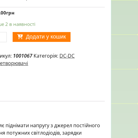
.00
грн
е 2 в наявності
двищуючий
Додати у кошик
уль
лення
икул:
1001067
Категорія:
DC-DC
етворювачі
W,
,
x
 піднімати напругу з джерел постійного
ькість
ня потужних світлодіодів, зарядки