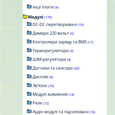
Інші плати
(4)
Модулі
(179)
DC-DC перетворювачі
(19)
Димери 220 вольт
(6)
Контролери заряду та BMS
(17)
Терморегулятори
(5)
ШІМ-регулятори
(4)
Датчики та сенсори
(30)
Дисплеї
(9)
Зв'язок
(10)
Модулі живлення
(14)
Реле
(12)
Аудіо-модулі та підсилювачі
(16)