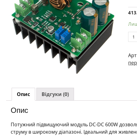
413
Лиш
Пі
мод
жив
Арт
DC-
пер
DC
600
12–
60V
→
Опис
Відгуки (0)
12–
80V
Опис
10А
ma
Потужний підвищуючий модуль DC-DC 600W дозволяє
кіл
струму в широкому діапазоні. Ідеальний для живлен