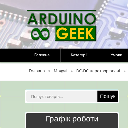
Перейти
до
вмісту
Головна
Категорії
Умови
Головна
Модулі
DC-DC перетворювачі
Шукати:
Пошук
Графік роботи