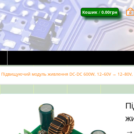
Кошик
/
0.00
грн
0
Підвищуючий модуль живлення DC-DC 600W, 12–60V → 12–80V,
П
жи
→ 