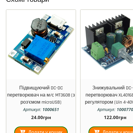
Підвищуючий DC-DC
Знижувальний DC-
перетворювач на м/с MT3608 (з
перетворювач XL4016E
роз’ємом microUSB)
регулятором (Uin 4-40V
1.25-36В, 8А)
Артикул:
1000651
Артикул:
100077
24.00
грн
122.00
грн
Додати у кошик
Додати у кош