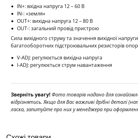
IN+: вхідна напруга 12 – 60 В
IN-: «земля»
OUT+: вихідна напруга 12 – 80 В
OUT-: загальний провід пристрою
Сила вихідного струму та значення вихідної напруг
багатооборотних підстроювальних резисторів опор
V-ADJ: регулюється вихідна напруга
I-ADJ: регулюється струм навантаження
Зверніть увагу!
Фото товарів надано для ознайомле
відрізнятись. Якщо для Вас важливі дрібні деталі (н
ласка, запитуйте про них у менеджера при оформлен
Схожі товари