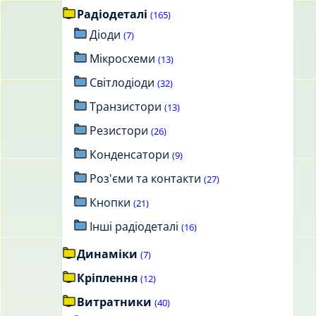
Радіодеталі
(165)
Діоди
(7)
Мікросхеми
(13)
Світлодіоди
(32)
Транзистори
(13)
Резистори
(26)
Конденсатори
(9)
Роз'єми та контакти
(27)
Кнопки
(21)
Інші радіодеталі
(16)
Динаміки
(7)
Кріплення
(12)
Витратники
(40)