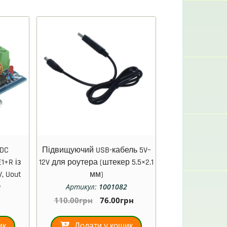
DC
Підвищуючий USB-кабель 5V–
1+R із
12V для роутера (штекер 5.5×2.1
, Uout
мм)
0
Артикул:
1001082
110.00
грн
76.00
грн
ик
Додати у кошик