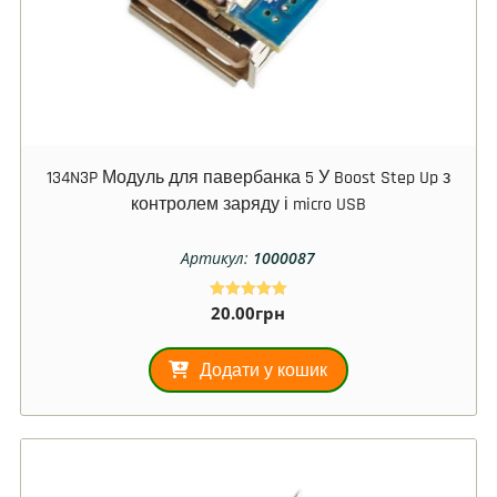
134N3P Модуль для павербанка 5 У Boost Step Up з
контролем заряду і micro USB
Артикул:
1000087
20.00
грн
Оцінено в
5.00
з 5
Додати у кошик