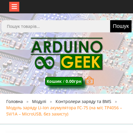
Перейти
до
Шукати:
Пошук
вмісту
Кошик
/
0.00
грн
0
Головна
Модулі
Контролери заряду та BMS
Модуль заряду Li-Ion акумулятора FC-75 (на м/с TP4056 –
5V/1A – MicroUSB, без захисту)