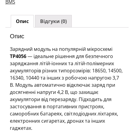
BMS
акумулятора
FC-
75
Опис
Відгуки (0)
(на
м/
Опис
с
TP4056
Зарядний модуль на популярній мікросхемі
–
TP4056
— ідеальне рішення для безпечного
5V/1A
заряджання літій-іонних та літій-полімерних
–
акумуляторів різних типорозмірів: 18650, 14500,
MicroUSB,
16340, 10440 та інших з робочою напругою 3,7
без
В. Модуль автоматично відключає заряд при
захисту)
досягненні напруги 4,2 В, що захищає
кількість
акумулятори від перезаряду. Підходить для
застосування в портативних пристроях,
саморобних батареях, світлодіодних ліхтарях,
електронних сигаретах, дронах та інших
гаджетах.