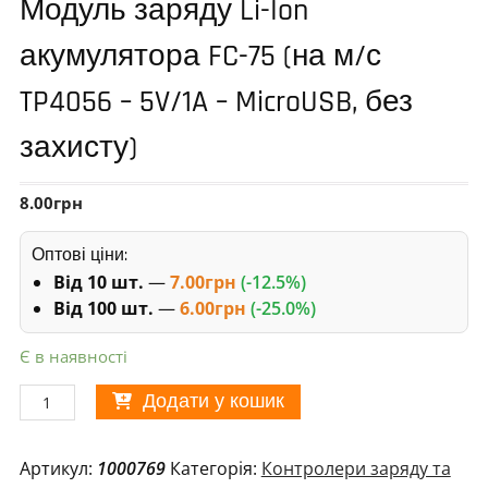
Модуль заряду Li-Ion
акумулятора FC-75 (на м/с
TP4056 – 5V/1A – MicroUSB, без
захисту)
8.00
грн
Оптові ціни:
Від 10 шт.
—
7.00
грн
(-12.5%)
Від 100 шт.
—
6.00
грн
(-25.0%)
Є в наявності
Модуль
Додати у кошик
заряду
Li-
Артикул:
1000769
Категорія:
Контролери заряду та
Ion