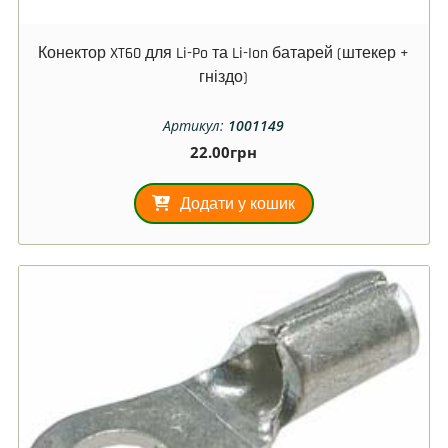
Конектор XT60 для Li-Po та Li-Ion батарей (штекер +
гніздо)
Артикул:
1001149
22.00
грн
Додати у кошик