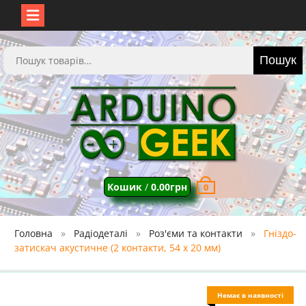
Перейти
до
Шукати:
Пошук
вмісту
Кошик
/
0.00
грн
0
Головна
Радіодеталі
Роз'єми та контакти
Гніздо-
затискач акустичне (2 контакти, 54 х 20 мм)
Немає в наявності