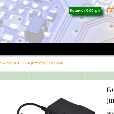
Кошик
/
0.00
грн
0
к живлення 5V/2A (штекер 5.5×2.1мм)
Бл
(ш
95.