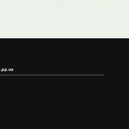
.pp.ua
в