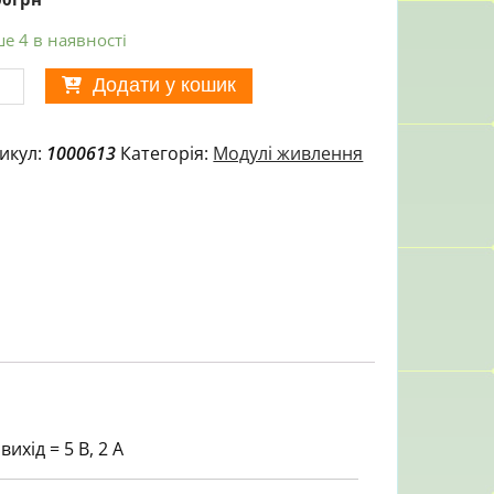
е 4 в наявності
к
Додати у кошик
лення
2A
икул:
1000613
Категорія:
Модулі живлення
екер
×2.1мм)
ькість
ихід = 5 В, 2 А