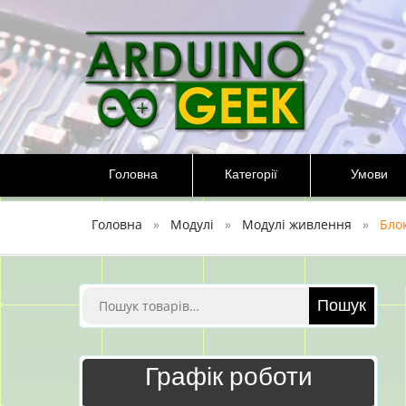
Перейти
до
вмісту
Головна
Категорії
Умови
Головна
Модулі
Модулі живлення
Бло
Шукати:
Пошук
Графік роботи