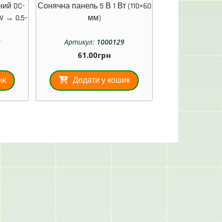
ний DC-
Сонячна панель 5 В 1 Вт (110×60
V → 0.5-
мм)
2
Артикул:
1000129
61.00
грн
ик
Додати у кошик