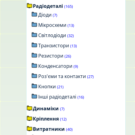
Радіодеталі
(165)
Діоди
(7)
Мікросхеми
(13)
Світлодіоди
(32)
Транзистори
(13)
Резистори
(26)
Конденсатори
(9)
Роз'єми та контакти
(27)
Кнопки
(21)
Інші радіодеталі
(16)
Динаміки
(7)
Кріплення
(12)
Витратники
(40)