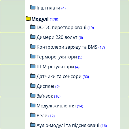
Інші плати
(4)
Модулі
(179)
DC-DC перетворювачі
(19)
Димери 220 вольт
(6)
Контролери заряду та BMS
(17)
Терморегулятори
(5)
ШІМ-регулятори
(4)
Датчики та сенсори
(30)
Дисплеї
(9)
Зв'язок
(10)
Модулі живлення
(14)
Реле
(12)
Аудіо-модулі та підсилювачі
(16)