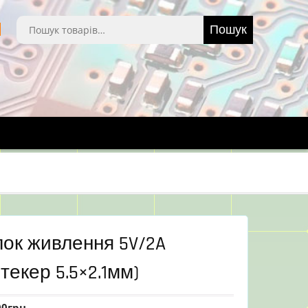
Шукати:
Пошук
ок живлення 5V/2A
текер 5.5×2.1мм)
00
грн