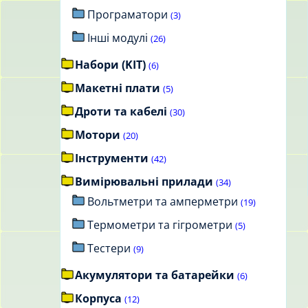
Програматори
(3)
Інші модулі
(26)
Набори (KIT)
(6)
Макетні плати
(5)
Дроти та кабелі
(30)
Мотори
(20)
Інструменти
(42)
Вимірювальні прилади
(34)
Вольтметри та амперметри
(19)
Термометри та гігрометри
(5)
Тестери
(9)
Акумулятори та батарейки
(6)
Корпуса
(12)