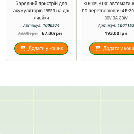
Зарядний пристрій для
XL6009 AT30 автоматич
акумуляторів 18650 на дві
DC перетворювач 4.5-30
ячейки
30V 3A 30W
Артикул:
1000574
Артикул:
100115
73.00
грн
67.00
грн
193.00
грн
Додати у кошик
Додати у кош