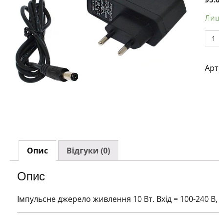
Лиш
Бло
жив
5V/
Арт
(шт
5.5
кіл
Опис
Відгуки (0)
Опис
Імпульсне джерело живлення 10 Вт. Вхід = 100-240 В, в