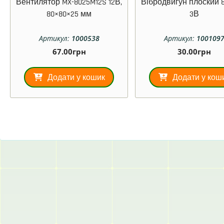
Вентилятор MX-8025M12S 12В,
Вібродвигун плоский 8
80×80×25 мм
3В
Артикул:
1000538
Артикул:
100109
67.00
грн
30.00
грн
Додати у кошик
Додати у кош