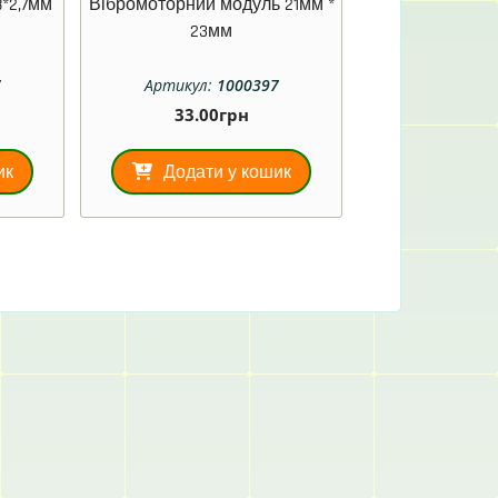
*2,7мм
Вібромоторний модуль 21мм *
23мм
7
Артикул:
1000397
33.00
грн
ик
Додати у кошик