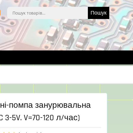
Шукати:
Пошук
іні-помпа занурювальна
C 3-5V. V=70-120 л/час)