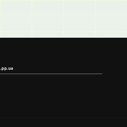
.pp.ua
в