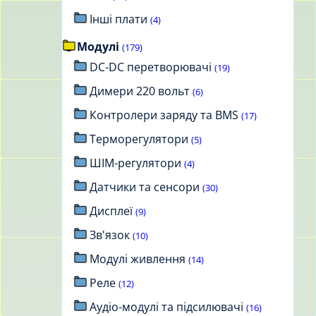
Інші плати
(4)
Модулі
(179)
DC-DC перетворювачі
(19)
Димери 220 вольт
(6)
Контролери заряду та BMS
(17)
Терморегулятори
(5)
ШІМ-регулятори
(4)
Датчики та сенсори
(30)
Дисплеї
(9)
Зв'язок
(10)
Модулі живлення
(14)
Реле
(12)
Аудіо-модулі та підсилювачі
(16)