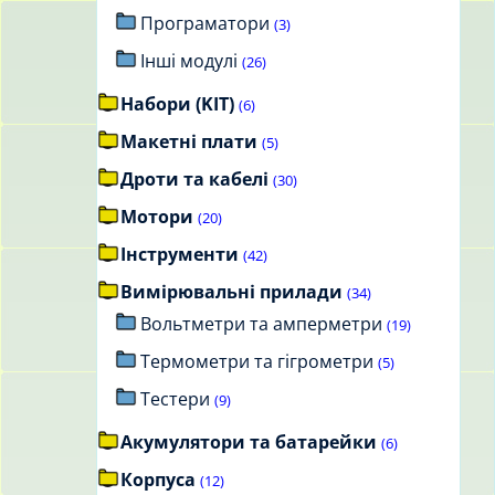
Програматори
(3)
Інші модулі
(26)
Набори (KIT)
(6)
Макетні плати
(5)
Дроти та кабелі
(30)
Мотори
(20)
Інструменти
(42)
Вимірювальні прилади
(34)
Вольтметри та амперметри
(19)
Термометри та гігрометри
(5)
Тестери
(9)
Акумулятори та батарейки
(6)
Корпуса
(12)