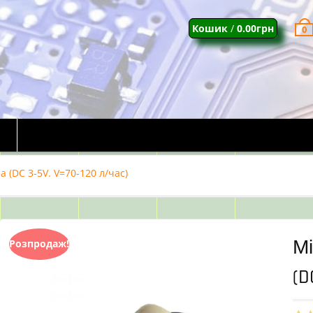
Кошик
/
0.00
грн
0
 (DC 3-5V. V=70-120 л/час)
М
Розпродаж!
(D