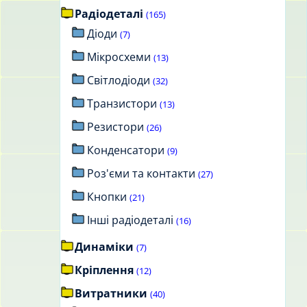
Радіодеталі
(165)
Діоди
(7)
Мікросхеми
(13)
Світлодіоди
(32)
Транзистори
(13)
Резистори
(26)
Конденсатори
(9)
Роз'єми та контакти
(27)
Кнопки
(21)
Інші радіодеталі
(16)
Динаміки
(7)
Кріплення
(12)
Витратники
(40)