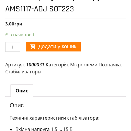
AMS1117-ADJ SOT223
3.00
грн
Є в наявності
Лінійний
Додати у кошик
регулятор
напруги
Артикул:
1000031
Категорія:
Мікросхеми
Позначка:
AMS1117-
Стабилизаторы
ADJ
SOT223
кількість
Опис
Опис
Технічні характеристики стабілізатора:
Вхідна напруга 1,5 … 15 В