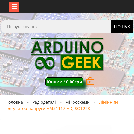
Перейти
до
Шукати:
Пошук
вмісту
Кошик
/
0.00
грн
0
Головна
Радіодеталі
Мікросхеми
Лінійний
регулятор напруги AMS1117-ADJ SOT223