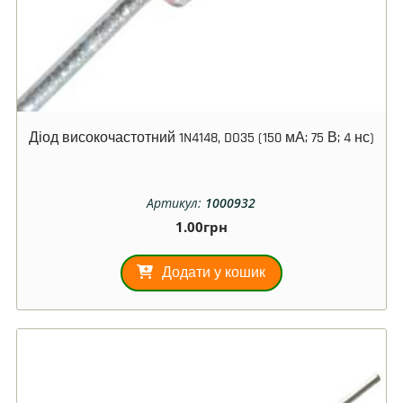
Діод високочастотний 1N4148, DO35 (150 мА; 75 В; 4 нс)
Артикул:
1000932
1.00
грн
Додати у кошик