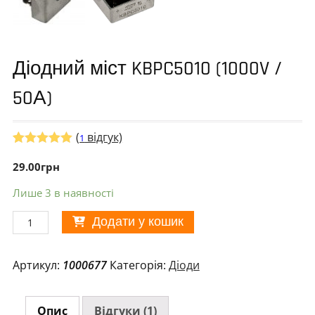
Діодний міст KBPC5010 (1000V /
50А)
(
відгук)
1
Рейтинг
1
5.00
29.00
з 5 на
грн
основі
опитування
Лише 3 в наявності
покупця
Діодний
Додати у кошик
міст
KBPC5010
Артикул:
1000677
Категорія:
Діоди
(1000V
/
50А)
Опис
Відгуки (1)