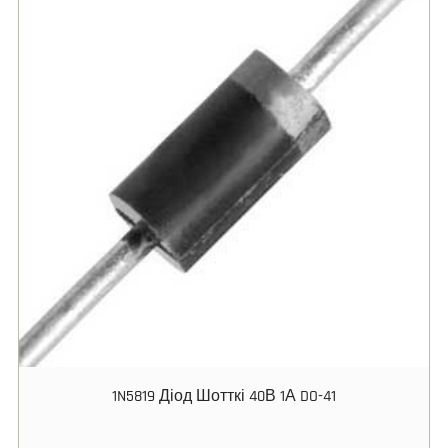
1N5819 Діод Шотткі 40В 1А DO-41