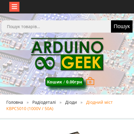
Перейти
до
Шукати:
Пошук
вмісту
Кошик
/
0.00
грн
0
Головна
Радіодеталі
Діоди
Діодний міст
KBPC5010 (1000V / 50А)