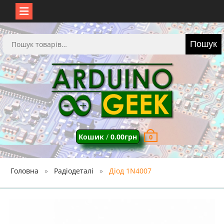
Перейти
до
Шукати:
Пошук
вмісту
Кошик
/
0.00
грн
0
Головна
Радіодеталі
Діод 1N4007