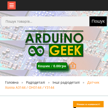
Перейти
до
Шукати:
Пошук
вмісту
Кошик
/
0.00
грн
0
Головна
Радіодеталі
Інші радіодеталі
Датчик
Холла A3144 / OH3144 / Y3144
Немає в наявності