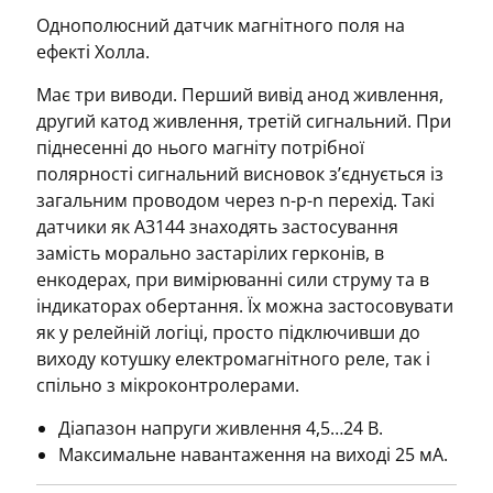
Однополюсний датчик магнітного поля на
ефекті Холла.
Має три виводи. Перший вивід анод живлення,
другий катод живлення, третій сигнальний. При
піднесенні до нього магніту потрібної
полярності сигнальний висновок з’єднується із
загальним проводом через n-p-n перехід. Такі
датчики як А3144
знаходять застосування
замість морально застарілих герконів, в
енкодерах, при вимірюванні сили струму та в
індикаторах обертання. Їх можна застосовувати
як у релейній логіці, просто підключивши до
виходу котушку електромагнітного реле, так і
спільно з мікроконтролерами.
Діапазон напруги живлення 4,5…24 В.
Максимальне навантаження на виході 25 мА.