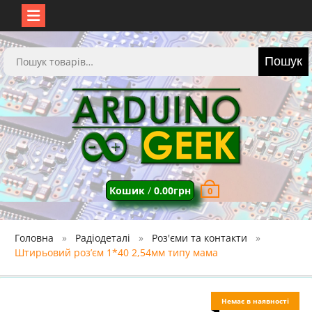
Перейти
до
Шукати:
Пошук
вмісту
Кошик
/
0.00
грн
0
Головна
Радіодеталі
Роз'єми та контакти
Штирьовий роз’єм 1*40 2,54мм типу мама
Немає в наявності