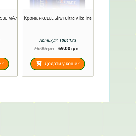
1500 мА/
Крона PKCELL 6lr61 Ultra Alkaline
9
Артикул:
1001123
76.00
грн
69.00
грн
ик
Додати у кошик