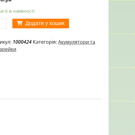
е 6 в наявності
имач
Додати у кошик
ареї
икул:
1000424
Категорія:
Акумулятори та
50
арейки
ії
ькість