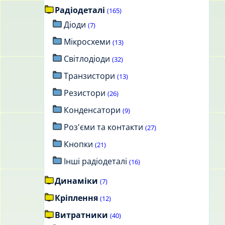
Радіодеталі
(165)
Діоди
(7)
Мікросхеми
(13)
Світлодіоди
(32)
Транзистори
(13)
Резистори
(26)
Конденсатори
(9)
Роз'єми та контакти
(27)
Кнопки
(21)
Інші радіодеталі
(16)
Динаміки
(7)
Кріплення
(12)
Витратники
(40)