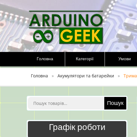
Перейти
до
вмісту
Головна
Категорії
Умови
Головна
Акумулятори та батарейки
Тримач
Шукати:
Пошук
Графік роботи