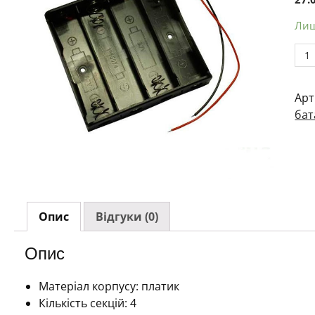
Лиш
Тр
для
бат
Арт
186
бат
на
4
секц
кіл
Опис
Відгуки (0)
Опис
Матеріал корпусу: платик
Кількість секцій: 4