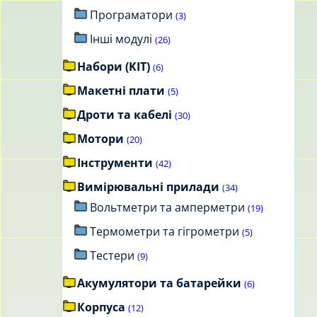
Програматори
(3)
Інші модулі
(26)
Набори (KIT)
(6)
Макетні плати
(5)
Дроти та кабелі
(30)
Мотори
(20)
Інструменти
(42)
Вимірювальні прилади
(34)
Вольтметри та амперметри
(19)
Термометри та гігрометри
(5)
Тестери
(9)
Акумулятори та батарейки
(6)
Корпуса
(12)