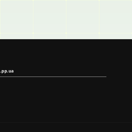
.pp.ua
в