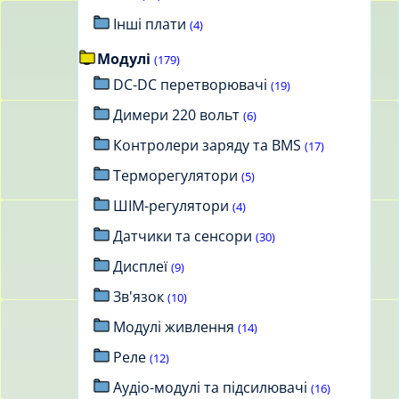
Інші плати
(4)
Модулі
(179)
DC-DC перетворювачі
(19)
Димери 220 вольт
(6)
Контролери заряду та BMS
(17)
Терморегулятори
(5)
ШІМ-регулятори
(4)
Датчики та сенсори
(30)
Дисплеї
(9)
Зв'язок
(10)
Модулі живлення
(14)
Реле
(12)
Аудіо-модулі та підсилювачі
(16)