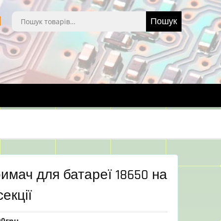
Шукати:
Пошук
имач для батареї 18650 на
секції
00
грн