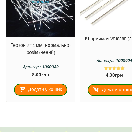
ІЧ приймач VS1838B (3
Геркон 2*14 мм (нормально-
розімкнений)
Артикул:
100000
Артикул:
1000080
8.00
грн
4.00
грн
Оцінено в
5.00
з 5
Додати у кошик
Додати у кош