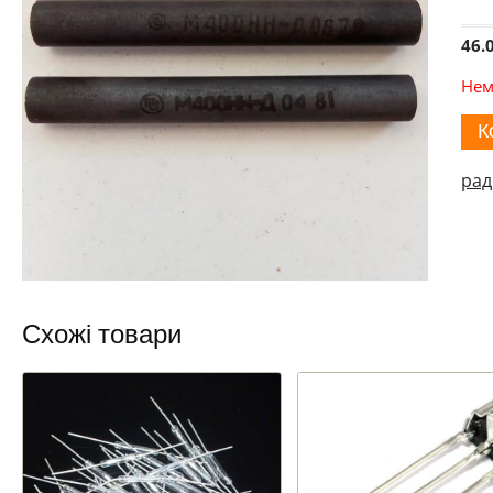
46.
Нем
К
рад
Схожі товари