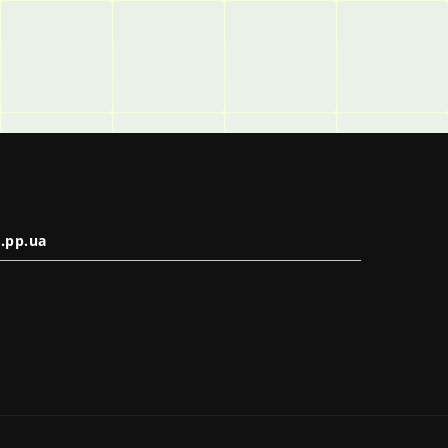
.pp.ua
в