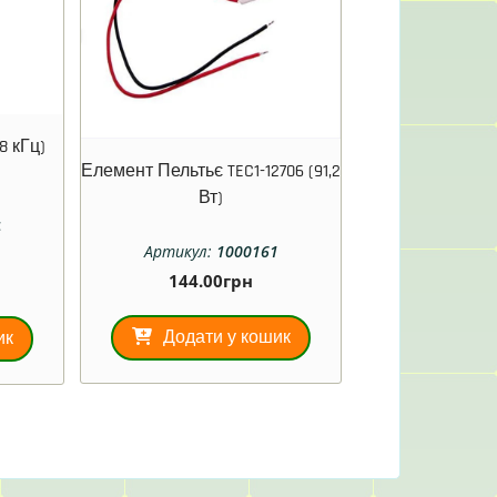
8 кГц)
Елемент Пельтьє TEC1-12706 (91,2
Вт)
4
Артикул:
1000161
144.00
грн
Додати у кошик
ик