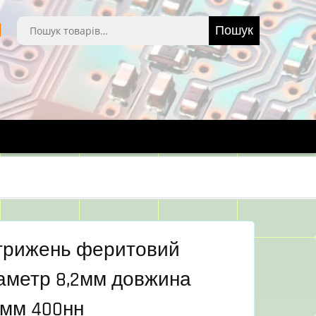
Шукати:
Пошук
трижень феритовий
аметр 8,2мм довжина
3мм 400нн