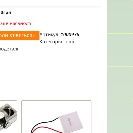
00
грн
ає в наявності
Артикул:
1000936
оли з'явиться?
Категорія:
Інші
іодеталі