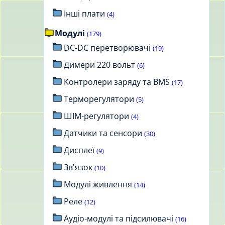
Інші плати
(4)
Модулі
(179)
DC-DC перетворювачі
(19)
Димери 220 вольт
(6)
Контролери заряду та BMS
(17)
Терморегулятори
(5)
ШІМ-регулятори
(4)
Датчики та сенсори
(30)
Дисплеї
(9)
Зв'язок
(10)
Модулі живлення
(14)
Реле
(12)
Аудіо-модулі та підсилювачі
(16)