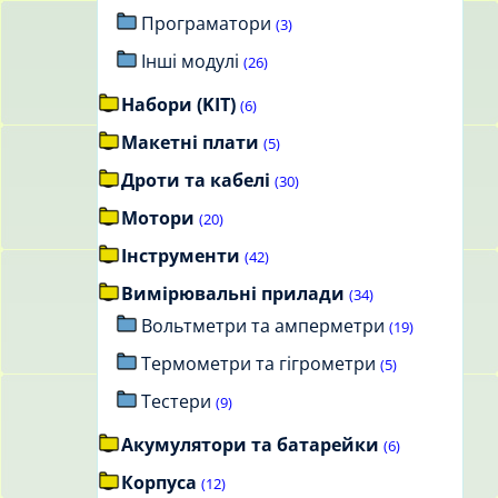
Програматори
(3)
Інші модулі
(26)
Набори (KIT)
(6)
Макетні плати
(5)
Дроти та кабелі
(30)
Мотори
(20)
Інструменти
(42)
Вимірювальні прилади
(34)
Вольтметри та амперметри
(19)
Термометри та гігрометри
(5)
Тестери
(9)
Акумулятори та батарейки
(6)
Корпуса
(12)