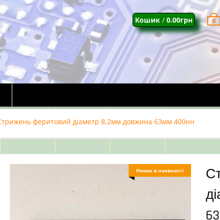
Кошик
/
0.00
грн
0
Стрижень феритовий діаметр 8,2мм довжина 63мм 400нн
С
Немає в наявності
ді
6