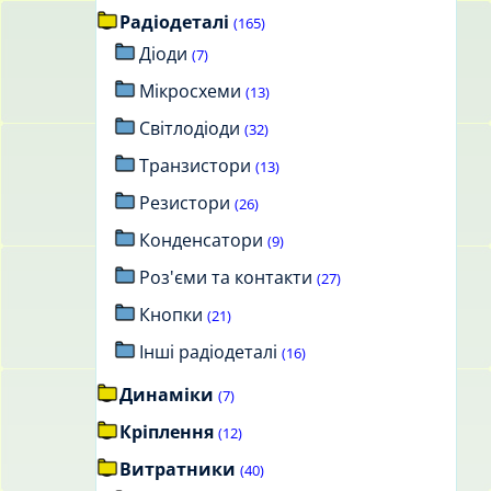
Радіодеталі
(165)
Діоди
(7)
Мікросхеми
(13)
Світлодіоди
(32)
Транзистори
(13)
Резистори
(26)
Конденсатори
(9)
Роз'єми та контакти
(27)
Кнопки
(21)
Інші радіодеталі
(16)
Динаміки
(7)
Кріплення
(12)
Витратники
(40)