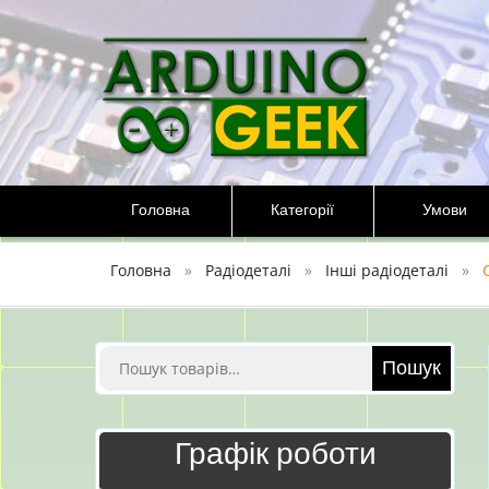
Перейти
до
вмісту
Головна
Категорії
Умови
Головна
Радіодеталі
Інші радіодеталі
Шукати:
Пошук
Графік роботи