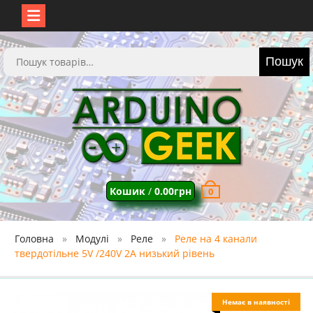
Перейти
до
Шукати:
Пошук
вмісту
Кошик
/
0.00
грн
0
Головна
Модулі
Реле
Реле на 4 канали
твердотільне 5V /240V 2A низький рівень
Немає в наявності