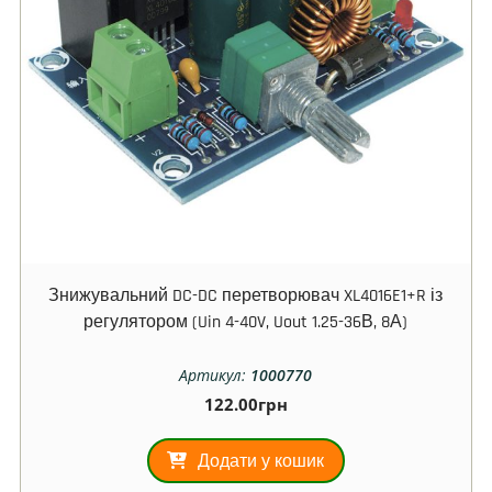
Знижувальний DC-DC перетворювач XL4016E1+R із
регулятором (Uin 4-40V, Uout 1.25-36В, 8А)
Артикул:
1000770
122.00
грн
Додати у кошик