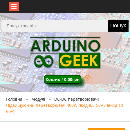
Перейти
до
Шукати:
Пошук
вмісту
Кошик
/
0.00
грн
0
Головна
Модулі
DC-DC перетворювачі
Підвищуючий перетворювач 400W (вхід 8.5-50V / вихід 10-
60V)