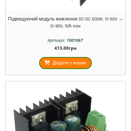
Підвищуючий модуль живлення DC-DC 600W, 12–60V →
12–80V, 10А max
Артикул:
1001067
413.00
грн
Додати у кошик