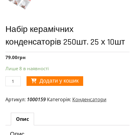
Набір керамічних
конденсаторів 250шт. 25 х 10шт
79.00
грн
Лише 8 в наявності
Набір
Додати у кошик
керамічних
конденсаторів
Артикул:
1000159
Категорія:
Конденсатори
250шт.
25
х
Опис
10шт
кількість
Опис