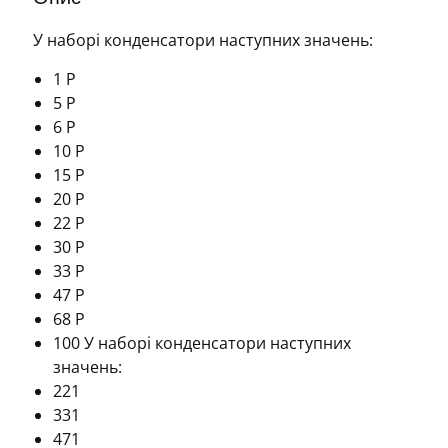
У наборі конденсатори наступних значень:
1 P
5 P
6 P
10 P
15 P
20 P
22 P
30 P
33 P
47 P
68 P
100 У наборі конденсатори наступних
значень:
221
331
471