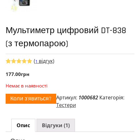
Мультиметр цифровий DT-838
(з термопарою)
(
відгук)
1
Рейтинг
1
5.00
177.00
з 5 на
грн
основі
опитування
Немає в наявності
покупця
Артикул:
1000682
Категорія:
Коли з'явиться?
Тестери
Опис
Відгуки (1)