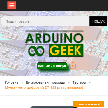
Перейти
до
Шукати:
Пошук
вмісту
Кошик
/
0.00
грн
0
Головна
Вимірювальні прилади
Тестери
Мультиметр цифровий DT-838 (з термопарою)
Немає в наявності