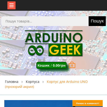
Перейти
до
Шукати:
Пошук
вмісту
Кошик
/
0.00
грн
0
Головна
Корпуса
Корпус для Arduino UNO
(прозорий акрил)
Немає в наявності